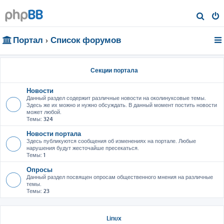
П
о
Портал
Список форумов
и
с
к
Секции портала
Новости
Данный раздел содержит различные новости на околинуксовые темы.
Здесь же их можно и нужно обсуждать. В данный момент постить новости
может любой.
Темы:
324
Новости портала
Здесь публикуются сообщения об изменениях на портале. Любые
нарушения будут жесточайше пресекаться.
Темы:
1
Опросы
Данный раздел посвящен опросам общественного мнения на различные
темы.
Темы:
23
Linux