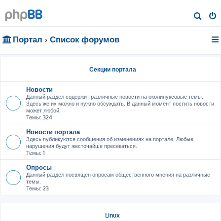
П
о
Портал
Список форумов
и
с
к
Секции портала
Новости
Данный раздел содержит различные новости на околинуксовые темы.
Здесь же их можно и нужно обсуждать. В данный момент постить новости
может любой.
Темы:
324
Новости портала
Здесь публикуются сообщения об изменениях на портале. Любые
нарушения будут жесточайше пресекаться.
Темы:
1
Опросы
Данный раздел посвящен опросам общественного мнения на различные
темы.
Темы:
23
Linux