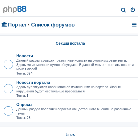
П
о
Портал
Список форумов
и
с
к
Секции портала
Новости
Данный раздел содержит различные новости на околинуксовые темы.
Здесь же их можно и нужно обсуждать. В данный момент постить новости
может любой.
Темы:
324
Новости портала
Здесь публикуются сообщения об изменениях на портале. Любые
нарушения будут жесточайше пресекаться.
Темы:
1
Опросы
Данный раздел посвящен опросам общественного мнения на различные
темы.
Темы:
23
Linux