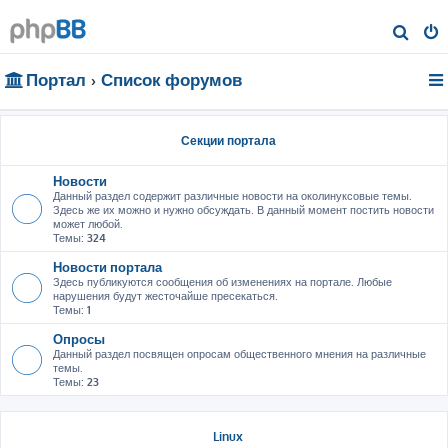
П
о
Портал
Список форумов
и
с
к
Секции портала
Новости
Данный раздел содержит различные новости на околинуксовые темы.
Здесь же их можно и нужно обсуждать. В данный момент постить новости
может любой.
Темы:
324
Новости портала
Здесь публикуются сообщения об изменениях на портале. Любые
нарушения будут жесточайше пресекаться.
Темы:
1
Опросы
Данный раздел посвящен опросам общественного мнения на различные
темы.
Темы:
23
Linux