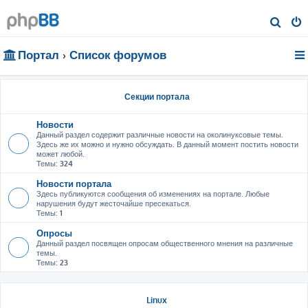
П
о
Портал
Список форумов
и
с
к
Секции портала
Новости
Данный раздел содержит различные новости на околинуксовые темы.
Здесь же их можно и нужно обсуждать. В данный момент постить новости
может любой.
Темы:
324
Новости портала
Здесь публикуются сообщения об изменениях на портале. Любые
нарушения будут жесточайше пресекаться.
Темы:
1
Опросы
Данный раздел посвящен опросам общественного мнения на различные
темы.
Темы:
23
Linux