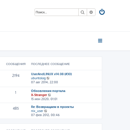
Поиск
Расширенный пои
СООБЩЕНИЯ
ПОСЛЕДНЕЕ СООБЩЕНИЕ
UserAndLINUX v14.08 (#30)
2194
П
ubuntolog
е
07 авг 2014, 22:00
р
е
Обновления портала
1
й
П
X-Stranger
т
е
15 июн 2020, 01:01
и
р
к
Re: Возвращаем в проекты
е
485
п
П
nix_user
й
о
е
07 фев 2012, 00:46
т
с
р
и
л
е
к
е
й
п