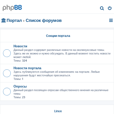
П
о
Портал
Список форумов
и
с
к
Секции портала
Новости
Данный раздел содержит различные новости на околинуксовые темы.
Здесь же их можно и нужно обсуждать. В данный момент постить новости
может любой.
Темы:
324
Новости портала
Здесь публикуются сообщения об изменениях на портале. Любые
нарушения будут жесточайше пресекаться.
Темы:
1
Опросы
Данный раздел посвящен опросам общественного мнения на различные
темы.
Темы:
23
Linux