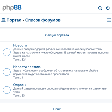
П
о
Портал
Список форумов
и
с
к
Секции портала
Новости
Данный раздел содержит различные новости на околинуксовые темы.
Здесь же их можно и нужно обсуждать. В данный момент постить новости
может любой.
Темы:
324
Новости портала
Здесь публикуются сообщения об изменениях на портале. Любые
нарушения будут жесточайше пресекаться.
Темы:
1
Опросы
Данный раздел посвящен опросам общественного мнения на различные
темы.
Темы:
23
Linux