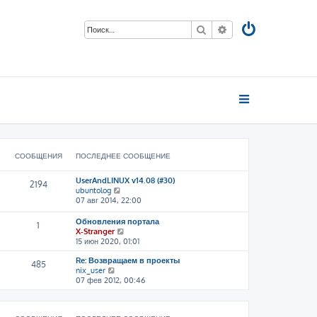
Поиск
Расширенный пои
СООБЩЕНИЯ
ПОСЛЕДНЕЕ СООБЩЕНИЕ
UserAndLINUX v14.08 (#30)
2194
П
ubuntolog
е
07 авг 2014, 22:00
р
е
Обновления портала
1
й
П
X-Stranger
т
е
15 июн 2020, 01:01
и
р
к
Re: Возвращаем в проекты
е
485
п
П
nix_user
й
о
е
07 фев 2012, 00:46
т
с
р
и
л
е
к
е
й
п