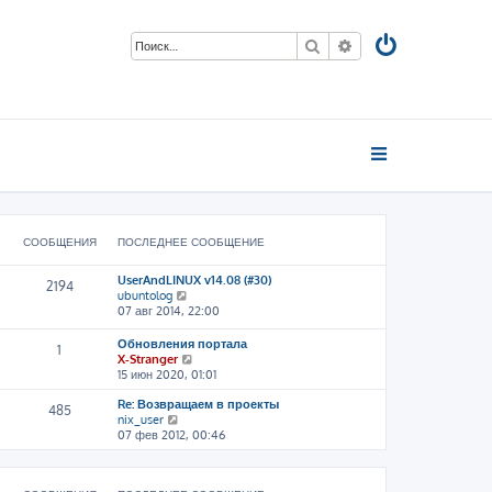
Поиск
Расширенный пои
СООБЩЕНИЯ
ПОСЛЕДНЕЕ СООБЩЕНИЕ
UserAndLINUX v14.08 (#30)
2194
П
ubuntolog
е
07 авг 2014, 22:00
р
е
Обновления портала
1
й
П
X-Stranger
т
е
15 июн 2020, 01:01
и
р
к
Re: Возвращаем в проекты
е
485
п
П
nix_user
й
о
е
07 фев 2012, 00:46
т
с
р
и
л
е
к
е
й
п