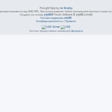
ProLight Style by
Ian Bradley
распространяются под GNU GPL. При использовании любых материалов портала ссылка на L
Создано на основе
phpBB
® Forum Software © phpBB Limited
Русская поддержка phpBB
Конфиденциальность
|
Правила
Хостинг предоставлен компанией
Датахата