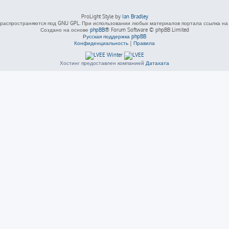
ProLight Style by
Ian Bradley
распространяются под GNU GPL. При использовании любых материалов портала ссылка на L
Создано на основе
phpBB
® Forum Software © phpBB Limited
Русская поддержка phpBB
Конфиденциальность
|
Правила
Хостинг предоставлен компанией
Датахата