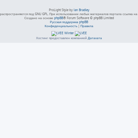
ProLight Style by
Ian Bradley
распространяются под GNU GPL. При использовании любых материалов портала ссылка на L
Создано на основе
phpBB
® Forum Software © phpBB Limited
Русская поддержка phpBB
Конфиденциальность
|
Правила
Хостинг предоставлен компанией
Датахата