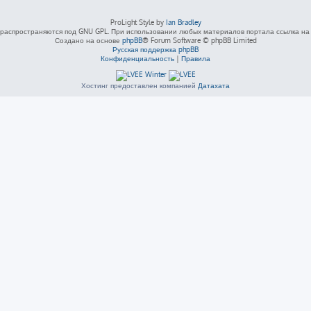
ProLight Style by
Ian Bradley
распространяются под GNU GPL. При использовании любых материалов портала ссылка на L
Создано на основе
phpBB
® Forum Software © phpBB Limited
Русская поддержка phpBB
Конфиденциальность
|
Правила
Хостинг предоставлен компанией
Датахата