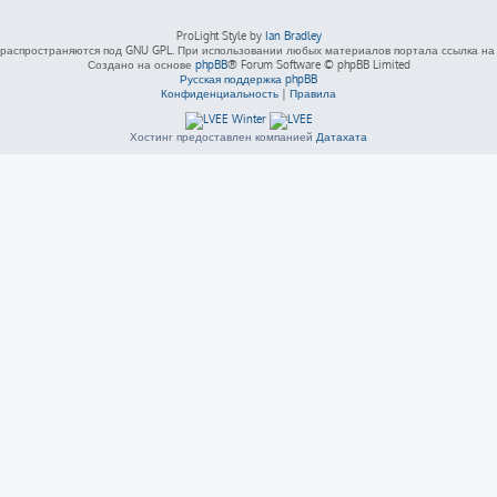
ProLight Style by
Ian Bradley
распространяются под GNU GPL. При использовании любых материалов портала ссылка на L
Создано на основе
phpBB
® Forum Software © phpBB Limited
Русская поддержка phpBB
Конфиденциальность
|
Правила
Хостинг предоставлен компанией
Датахата