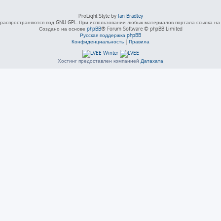
ProLight Style by
Ian Bradley
распространяются под GNU GPL. При использовании любых материалов портала ссылка на L
Создано на основе
phpBB
® Forum Software © phpBB Limited
Русская поддержка phpBB
Конфиденциальность
|
Правила
Хостинг предоставлен компанией
Датахата