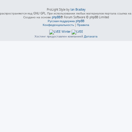
ProLight Style by
Ian Bradley
распространяются под GNU GPL. При использовании любых материалов портала ссылка на L
Создано на основе
phpBB
® Forum Software © phpBB Limited
Русская поддержка phpBB
Конфиденциальность
|
Правила
Хостинг предоставлен компанией
Датахата