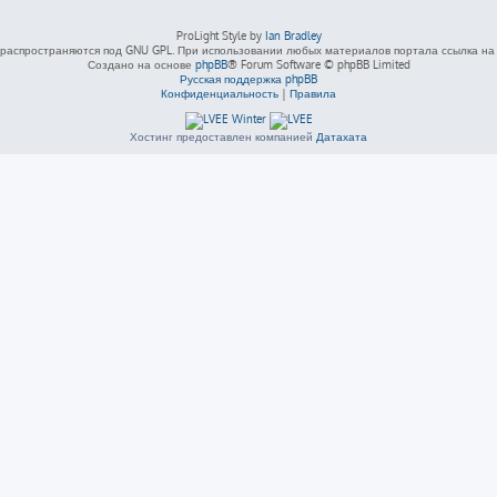
ProLight Style by
Ian Bradley
распространяются под GNU GPL. При использовании любых материалов портала ссылка на L
Создано на основе
phpBB
® Forum Software © phpBB Limited
Русская поддержка phpBB
Конфиденциальность
|
Правила
Хостинг предоставлен компанией
Датахата