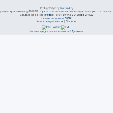
ProLight Style by
Ian Bradley
распространяются под GNU GPL. При использовании любых материалов портала ссылка на L
Создано на основе
phpBB
® Forum Software © phpBB Limited
Русская поддержка phpBB
Конфиденциальность
|
Правила
Хостинг предоставлен компанией
Датахата