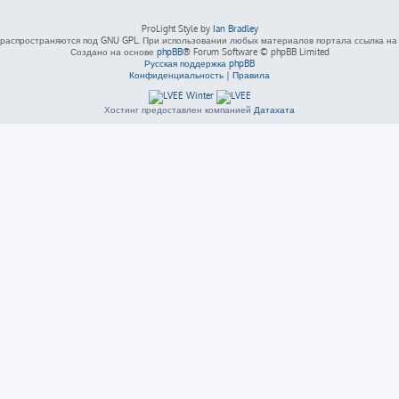
ProLight Style by
Ian Bradley
распространяются под GNU GPL. При использовании любых материалов портала ссылка на L
Создано на основе
phpBB
® Forum Software © phpBB Limited
Русская поддержка phpBB
Конфиденциальность
|
Правила
Хостинг предоставлен компанией
Датахата