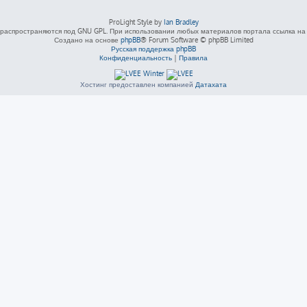
ProLight Style by
Ian Bradley
распространяются под GNU GPL. При использовании любых материалов портала ссылка на L
Создано на основе
phpBB
® Forum Software © phpBB Limited
Русская поддержка phpBB
Конфиденциальность
|
Правила
Хостинг предоставлен компанией
Датахата