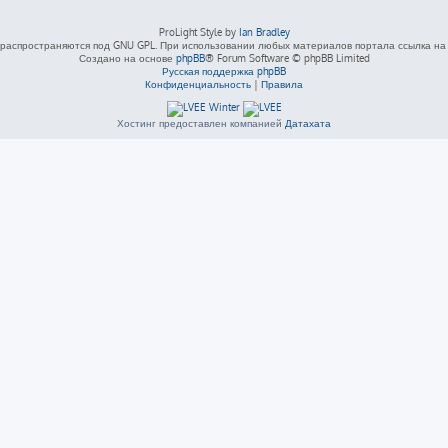
ProLight Style by
Ian Bradley
распространяются под GNU GPL. При использовании любых материалов портала ссылка на L
Создано на основе
phpBB
® Forum Software © phpBB Limited
Русская поддержка phpBB
Конфиденциальность
|
Правила
Хостинг предоставлен компанией
Датахата