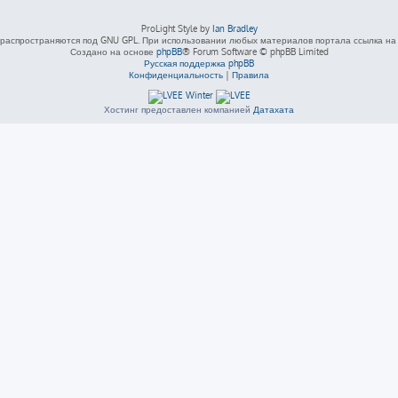
ProLight Style by
Ian Bradley
распространяются под GNU GPL. При использовании любых материалов портала ссылка на L
Создано на основе
phpBB
® Forum Software © phpBB Limited
Русская поддержка phpBB
Конфиденциальность
|
Правила
Хостинг предоставлен компанией
Датахата