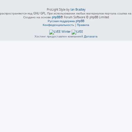
ProLight Style by
Ian Bradley
распространяются под GNU GPL. При использовании любых материалов портала ссылка на L
Создано на основе
phpBB
® Forum Software © phpBB Limited
Русская поддержка phpBB
Конфиденциальность
|
Правила
Хостинг предоставлен компанией
Датахата