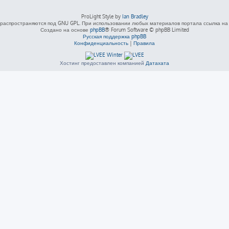
ProLight Style by
Ian Bradley
распространяются под GNU GPL. При использовании любых материалов портала ссылка на L
Создано на основе
phpBB
® Forum Software © phpBB Limited
Русская поддержка phpBB
Конфиденциальность
|
Правила
Хостинг предоставлен компанией
Датахата