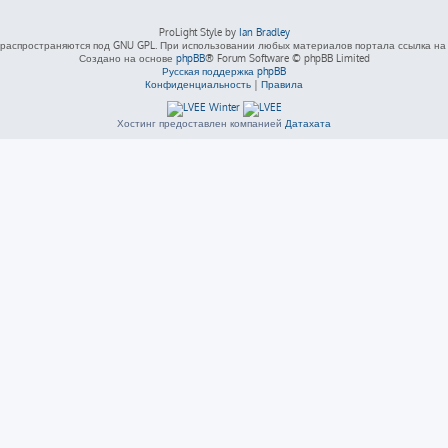
ProLight Style by
Ian Bradley
распространяются под GNU GPL. При использовании любых материалов портала ссылка на L
Создано на основе
phpBB
® Forum Software © phpBB Limited
Русская поддержка phpBB
Конфиденциальность
|
Правила
Хостинг предоставлен компанией
Датахата