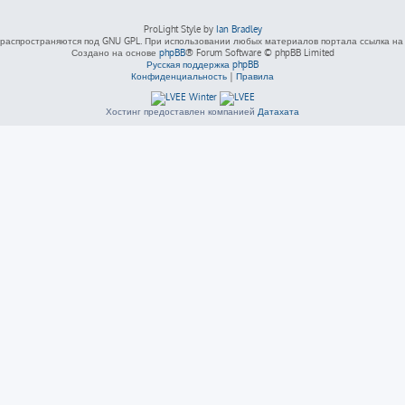
ProLight Style by
Ian Bradley
распространяются под GNU GPL. При использовании любых материалов портала ссылка на L
Создано на основе
phpBB
® Forum Software © phpBB Limited
Русская поддержка phpBB
Конфиденциальность
|
Правила
Хостинг предоставлен компанией
Датахата