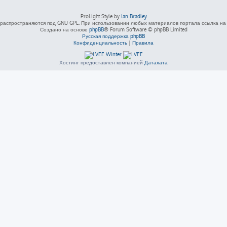
ProLight Style by
Ian Bradley
распространяются под GNU GPL. При использовании любых материалов портала ссылка на L
Создано на основе
phpBB
® Forum Software © phpBB Limited
Русская поддержка phpBB
Конфиденциальность
|
Правила
Хостинг предоставлен компанией
Датахата