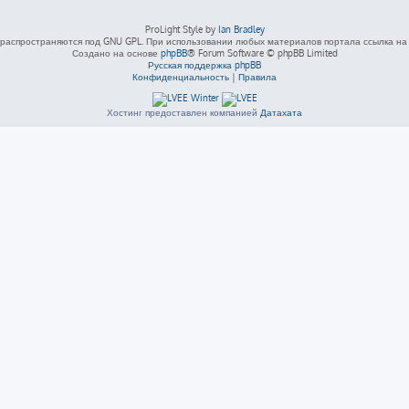
ProLight Style by
Ian Bradley
распространяются под GNU GPL. При использовании любых материалов портала ссылка на L
Создано на основе
phpBB
® Forum Software © phpBB Limited
Русская поддержка phpBB
Конфиденциальность
|
Правила
Хостинг предоставлен компанией
Датахата