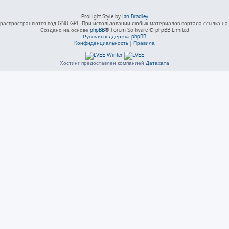
ProLight Style by
Ian Bradley
распространяются под GNU GPL. При использовании любых материалов портала ссылка на L
Создано на основе
phpBB
® Forum Software © phpBB Limited
Русская поддержка phpBB
Конфиденциальность
|
Правила
Хостинг предоставлен компанией
Датахата