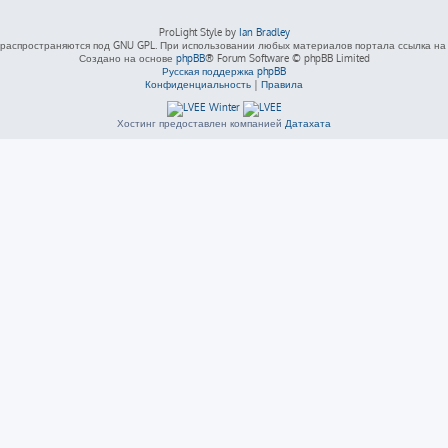
ProLight Style by
Ian Bradley
распространяются под GNU GPL. При использовании любых материалов портала ссылка на L
Создано на основе
phpBB
® Forum Software © phpBB Limited
Русская поддержка phpBB
Конфиденциальность
|
Правила
Хостинг предоставлен компанией
Датахата