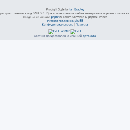
ProLight Style by
Ian Bradley
распространяются под GNU GPL. При использовании любых материалов портала ссылка на L
Создано на основе
phpBB
® Forum Software © phpBB Limited
Русская поддержка phpBB
Конфиденциальность
|
Правила
Хостинг предоставлен компанией
Датахата