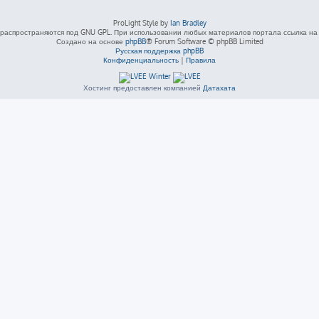
ProLight Style by
Ian Bradley
распространяются под GNU GPL. При использовании любых материалов портала ссылка на L
Создано на основе
phpBB
® Forum Software © phpBB Limited
Русская поддержка phpBB
Конфиденциальность
|
Правила
Хостинг предоставлен компанией
Датахата