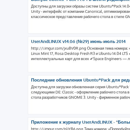
Доступны для загрузки образы систем Ubuntu*Pack 14.
Unity - интерфейс от компании Canonical, оптимизирован
классическое представление рабочего стола в стиле GN
UserAndLINUX v14.06 (№29) июнь-июль 2014
http://i.imgur.com/jxu8V0R.png Основная тема номера:
Linux Mint 17, Rosa Desktop Fresh R3 и Ubuntu 14.04 
интеллектуальных карт для всех ✔Space Engineers — лу
Последние обновления Ubuntu*Pack для реда
Доступна для загрузки обновленная серия Ubuntu*Pack 
следующими DE: Classic - оформление рабочего стола в
стола разработчиков GNOME 3. Unity - фирменное рабоч
Приложение к журналу UserAndLINUX - "Больш
http://i.imgur.com/IsliY86.png Тема номера: «Попробуй