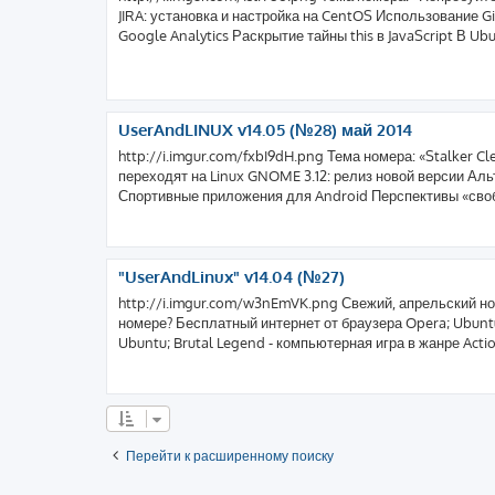
JIRA: установка и настройка на CentOS Использование 
Google Analytics Раскрытие тайны this в JavaScript В Ubun
UserAndLINUX v14.05 (№28) май 2014
http://i.imgur.com/fxbI9dH.png Тема номера: «Stalker 
переходят на Linux GNOME 3.12: релиз новой версии Аль
Спортивные приложения для Android Перспективы «своб
"UserAndLinux" v14.04 (№27)
http://i.imgur.com/w3nEmVK.png Свежий, апрельский но
номере? Бесплатный интернет от браузера Opera; Ubuntu
Ubuntu; Brutal Legend - компьютерная игра в жанре Actio
Перейти к расширенному поиску