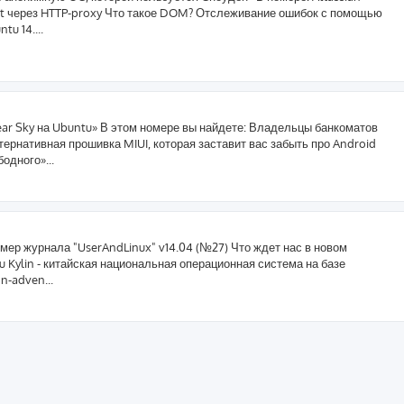
Git через HTTP-proxy Что такое DOM? Отслеживание ошибок с помощью
tu 14....
Clear Sky на Ubuntu» В этом номере вы найдете: Владельцы банкоматов
тернативная прошивка MIUI, которая заставит вас забыть про Android
одного»...
мер журнала "UserAndLinux" v14.04 (№27) Что ждет нас в новом
 Kylin - китайская национальная операционная система на базе
n-adven...