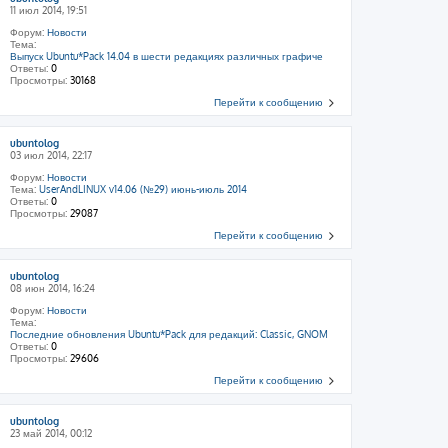
11 июл 2014, 19:51
Форум:
Новости
Тема:
Выпуск Ubuntu*Pack 14.04 в шести редакциях различных графиче
Ответы:
0
Просмотры:
30168
Перейти к сообщению
ubuntolog
03 июл 2014, 22:17
Форум:
Новости
Тема:
UserAndLINUX v14.06 (№29) июнь-июль 2014
Ответы:
0
Просмотры:
29087
Перейти к сообщению
ubuntolog
08 июн 2014, 16:24
Форум:
Новости
Тема:
Последние обновления Ubuntu*Pack для редакций: Classic, GNOM
Ответы:
0
Просмотры:
29606
Перейти к сообщению
ubuntolog
23 май 2014, 00:12