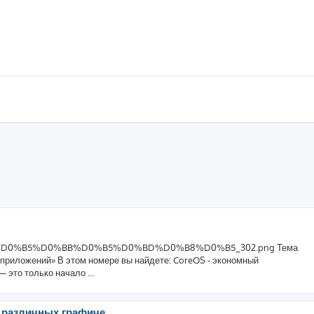
B4%D0%B5%D0%BB%D0%B5%D0%BD%D0%B8%D0%B5_302.png Тема
 приложений» В этом номере вы найдете: CoreOS - экономный
 это только начало ...
х различных графиче