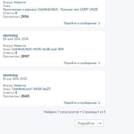
Форум:
Новости
Тема:
Приложение к журналу UserAndLINUX - "Больше чем USER" v14.05
Ответы:
0
Просмотры:
29016
Перейти к сообщению
ubuntolog
05 май 2014, 23:34
Форум:
Новости
Тема:
UserAndLINUX v14.05 (№28) май 2014
Ответы:
0
Просмотры:
28987
Перейти к сообщению
ubuntolog
10 апр 2014, 01:05
Форум:
Новости
Тема:
"UserAndLinux" v14.04 (№27)
Ответы:
0
Просмотры:
28685
Перейти к сообщению
Найдено 7 результатов • Страница
1
из
1
Перейти