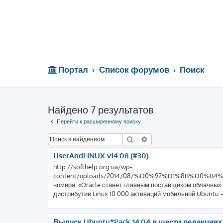
Портал
Список форумов
Поиск
Найдено 7 результатов
Перейти к расширенному поиску
Поиск
Расширенный поиск
UserAndLINUX v14.08 (#30)
http://softhelp.org.ua/wp-
content/uploads/2014/08/%D0%92%D1%8B%D0%
номера: «Oracle станет главным поставщиком облачных
дистрибутив Linux 10 000 активаций мобильной Ubuntu —
Выпуск Ubuntu*Pack 14.04 в шести редакция