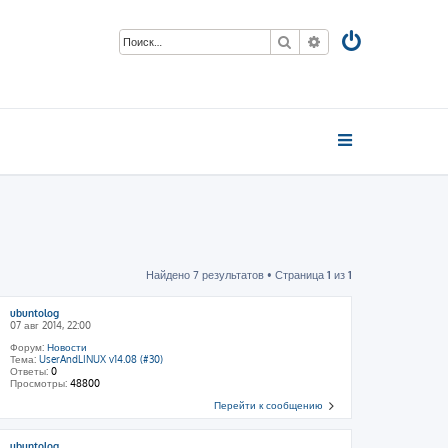
Поиск
Расширенный пои
Найдено 7 результатов • Страница
1
из
1
ubuntolog
07 авг 2014, 22:00
Форум:
Новости
Тема:
UserAndLINUX v14.08 (#30)
Ответы:
0
Просмотры:
48800
Перейти к сообщению
ubuntolog