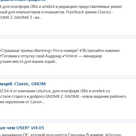
04 для платформ i386 и amd64 в редакциях представляемых ранее:
ный для компьютеров и планшетов. Flashback (ранее Classic) -
OME 2. GNOME 3 - ви...
 «Страшные трояны iBanking» Что в номере? ✔Встречайте новинки:
LTS ✔Готовим к отпуску свой Андроид ✔Xmind — менеджер
чшее место для ваших кораб...
кций: Classic, GNOM
12.04.4 от компании UALinux, для платформ i386 и amd64 со
 стиле старого и доброго GNOME 2. GNOME - новое видение рабочего
ее окружение от Canon...
е чем USER" v14.05
те анонимную ОС, которой пользуется Сноуден» В номере: Atlassian