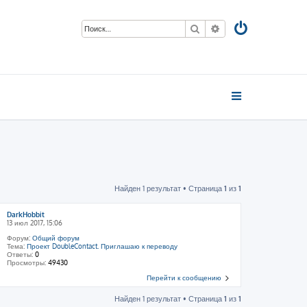
Поиск
Расширенный пои
Найден 1 результат • Страница
1
из
1
DarkHobbit
13 июл 2017, 15:06
Форум:
Общий форум
Тема:
Проект DoubleContact. Приглашаю к переводу
Ответы:
0
Просмотры:
49430
Перейти к сообщению
Найден 1 результат • Страница
1
из
1