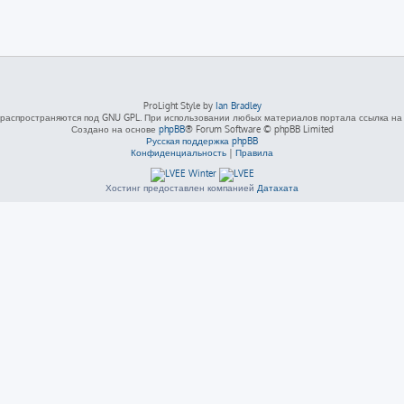
ProLight Style by
Ian Bradley
распространяются под GNU GPL. При использовании любых материалов портала ссылка на L
Создано на основе
phpBB
® Forum Software © phpBB Limited
Русская поддержка phpBB
Конфиденциальность
|
Правила
Хостинг предоставлен компанией
Датахата