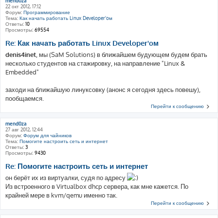
mend0za
22 окт 2012, 17:12
Форум:
Программирование
Тема:
Как начать работать Linux Developer'oм
Ответы:
10
Просмотры:
69554
Re: Как начать работать Linux Developer'oм
denis4inet
, мы (SaM Solutions) в ближайшем будующем будем брать
несколько студентов на стажировку, на направление "Linux &
Embedded"
заходи на ближайшую линуксовку (анонс я сегодня здесь повешу),
пообщаемся.
Перейти к сообщению
mend0za
27 авг 2012, 12:44
Форум:
Форум для чайников
Тема:
Помогите настроить сеть и интернет
Ответы:
3
Просмотры:
9430
Re: Помогите настроить сеть и интернет
он берёт их из виртуалки, судя по адресу
Из встроенного в Virtualbox dhcp сервера, как мне кажется. По
крайней мере в kvm/qemu именно так.
Перейти к сообщению