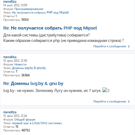
mend0za
14 май 2012, 13:09
Форум:
Программирование
Тема:
Не получается собрать PHP под Mipsel
Ответы:
1
Просмотры:
11054
Re: Не получается собрать PHP под Mipsel
Для какой системы (дистрибутива) собирается?
Каким образом собирается php (не приведена командная строка) ?
Перейти к сообщению
mend0za
15 фев 2012, 21:30
Форум:
Новости
Тема:
Домены lug.by & gnu.by
Ответы:
7
Просмотры:
26366
Re: Домены lug.by & gnu.by
lug.by - не нужен. Зеленому Лугу он нужнее, их 7 штук.
Перейти к сообщению
mend0za
15 фев 2012, 21:26
Форум:
Общий форум
Тема:
первый шаг в Linux/Unix системах
Ответы:
15
Просмотры:
48752