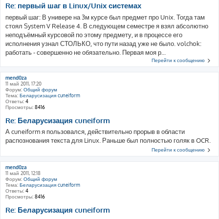
Re: первый шаг в Linux/Unix системах
первый шаг: В универе на 3м курсе был предмет про Unix. Тогда там
стоял System V Release 4. В следующем семестре я взял абсолютно
неподъёмный курсовой по этому предмету, и в процессе его
исполнения узнал СТОЛЬКО, что пути назад уже не было. volchok:
работать - совершенно не обязательно. Первая моя р...
Перейти к сообщению
mend0za
11 май 2011, 17:20
Форум:
Общий форум
Тема:
Беларусизация cuneiform
Ответы:
4
Просмотры:
8416
Re: Беларусизация cuneiform
А cuneiform я пользовался, действительно прорыв в области
распознования текста для Linux. Раньше был полностью голяк в OCR.
Перейти к сообщению
mend0za
11 май 2011, 12:18
Форум:
Общий форум
Тема:
Беларусизация cuneiform
Ответы:
4
Просмотры:
8416
Re: Беларусизация cuneiform