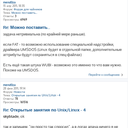
mend0za
15 апр 2011, 18:35
Форум:
Форум для чайников
Тема:
Можно поставить...
Ответы:
3
Просмотры:
6969
Re: Можно поставить...
задача нетривиальна (по крайней мере раньше).
если FAT - то возможно использование специальной надстройки,
драйвера UMSDOS (Linux будет в отдельной папке, дополнительные
аттрибуты будут сохраняться в спец-файлах)
Есть ещё такая штука WUBI - возможно это именно то что вам нужно.
Похоже на UMSDOS.
Перейти к сообщению
mend0za
28 фев 2011, 19:14
Форум:
Новости
Тема:
Открытые занятия по Unix/Linux - 4
Ответы:
78
Просмотры:
161516
Re: Открытые занятия по Unix/Linux - 4
skyblade
, ok
так и запишем, "он просто так спросил", а в логах апача ничего я не