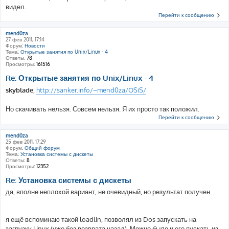
видел.
Перейти к сообщению
mend0za
27 фев 2011, 17:14
Форум:
Новости
Тема:
Открытые занятия по Unix/Linux - 4
Ответы:
78
Просмотры:
161516
Re: Открытые занятия по Unix/Linux - 4
skyblade
,
http://sanker.info/~mend0za/OSiS/
Но скачивать нельзя. Совсем нельзя. Я их просто так положил.
Перейти к сообщению
mend0za
25 фев 2011, 17:29
Форум:
Общий форум
Тема:
Установка системы с дискеты
Ответы:
8
Просмотры:
12352
Re: Установка системы с дискеты
да, вполне неплохой вариант, не очевидный, но результат получен.
я ещё вспоминаю такой loadlin, позволял из Dos запускать на
загрузку Linux (уже без возврата назад). Можно было и его пускать из