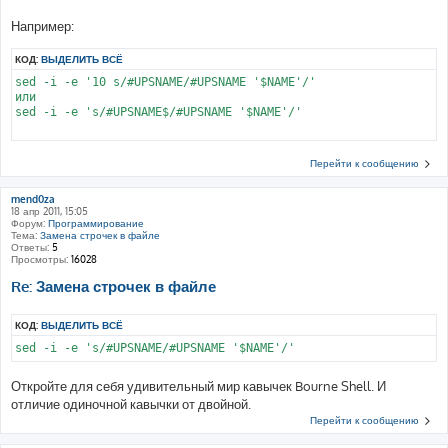
Например:
КОД:
ВЫДЕЛИТЬ ВСЁ
sed -i -e '10 s/#UPSNAME/#UPSNAME '$NAME'/'

или

sed -i -e 's/#UPSNAME$/#UPSNAME '$NAME'/'

Перейти к сообщению
mend0za
18 апр 2011, 15:05
Форум:
Программирование
Тема:
Замена строчек в файле
Ответы:
5
Просмотры:
16028
Re: Замена строчек в файле
КОД:
ВЫДЕЛИТЬ ВСЁ
Откройте для себя удивительный мир кавычек Bourne Shell. И
отличие одиночной кавычки от двойной.
Перейти к сообщению