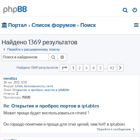
П
о
Портал
Список форумов
Поиск
и
с
Найдено 1369 результатов
к
Перейти к расширенному поиску
Поиск
Расширенный поиск
Страница
1
из
92
Найдено 1369 результатов
1
2
3
4
5
92
…
След.
mend0za
26 окт 2012, 12:10
Форум:
Linux, безопасность, сети
Тема:
Открытие и проброс портов в iptables
Ответы:
2
Просмотры:
15020
Re: Открытие и проброс портов в iptables
Может проще будет воспользоваться rinetd ?
Он гораздо понятнее и проще для этих целей, чем NAT в iptables
Перейти к сообщению