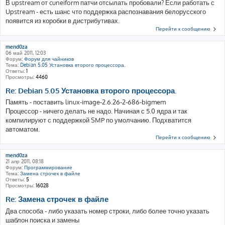
В upstream от cuneiform патчи отсылать пробовали? Если работать с
Upstream - есть шанс что поддержка распознавания белорусского
появится из коробки в дистрибутивах.
Перейти к сообщению
mend0za
06 май 2011, 12:03
Форум:
Форум для чайников
Тема:
Debian 5.05 Установка второго процессора.
Ответы:
1
Просмотры:
4460
Re: Debian 5.05 Установка второго процессора.
Память - поставить linux-image-2.6.26-2-686-bigmem
Процессор - ничего делать не надо. Начиная с 5.0 ядра и так
компилируют с поддержкой SMP по умолчанию. Подхватится
автоматом.
Перейти к сообщению
mend0za
21 апр 2011, 08:18
Форум:
Программирование
Тема:
Замена строчек в файле
Ответы:
5
Просмотры:
16028
Re: Замена строчек в файле
Два способа - либо указать номер строки, либо более точно указать
шаблон поиска и замены