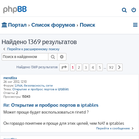
П
о
Портал
Список форумов
Поиск
и
с
Найдено 1369 результатов
к
Перейти к расширенному поиску
Поиск
Расширенный поиск
Страница
1
из
92
Найдено 1369 результатов
1
2
3
4
5
92
…
След.
mend0za
26 окт 2012, 12:10
Форум:
Linux, безопасность, сети
Тема:
Открытие и проброс портов в iptables
Ответы:
2
Просмотры:
15043
Re: Открытие и проброс портов в iptables
Может проще будет воспользоваться rinetd ?
Он гораздо понятнее и проще для этих целей, чем NAT в iptables
Перейти к сообщению