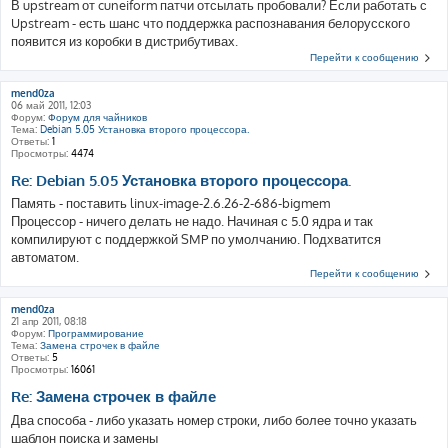
В upstream от cuneiform патчи отсылать пробовали? Если работать с
Upstream - есть шанс что поддержка распознавания белорусского
появится из коробки в дистрибутивах.
Перейти к сообщению
mend0za
06 май 2011, 12:03
Форум:
Форум для чайников
Тема:
Debian 5.05 Установка второго процессора.
Ответы:
1
Просмотры:
4474
Re: Debian 5.05 Установка второго процессора.
Память - поставить linux-image-2.6.26-2-686-bigmem
Процессор - ничего делать не надо. Начиная с 5.0 ядра и так
компилируют с поддержкой SMP по умолчанию. Подхватится
автоматом.
Перейти к сообщению
mend0za
21 апр 2011, 08:18
Форум:
Программирование
Тема:
Замена строчек в файле
Ответы:
5
Просмотры:
16061
Re: Замена строчек в файле
Два способа - либо указать номер строки, либо более точно указать
шаблон поиска и замены