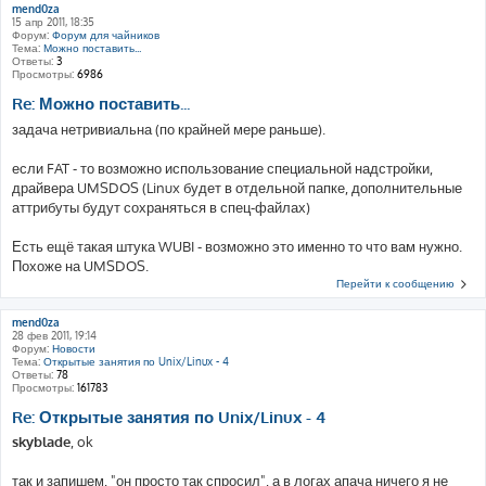
mend0za
15 апр 2011, 18:35
Форум:
Форум для чайников
Тема:
Можно поставить...
Ответы:
3
Просмотры:
6986
Re: Можно поставить...
задача нетривиальна (по крайней мере раньше).
если FAT - то возможно использование специальной надстройки,
драйвера UMSDOS (Linux будет в отдельной папке, дополнительные
аттрибуты будут сохраняться в спец-файлах)
Есть ещё такая штука WUBI - возможно это именно то что вам нужно.
Похоже на UMSDOS.
Перейти к сообщению
mend0za
28 фев 2011, 19:14
Форум:
Новости
Тема:
Открытые занятия по Unix/Linux - 4
Ответы:
78
Просмотры:
161783
Re: Открытые занятия по Unix/Linux - 4
skyblade
, ok
так и запишем, "он просто так спросил", а в логах апача ничего я не