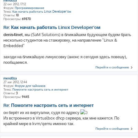
mend0za
22 окт 2012, 17:12
Форум:
Программирование
Тема:
Как начать работать Linux Developer'oм
Ответы:
10
Просмотры:
69870
Re: Как начать работать Linux Developer'oм
denis4inet
, мы (SaM Solutions) в ближайшем будующем будем брать
несколько студентов на стажировку, на направление "Linux &
Embedded"
заходи на ближайшую линуксовку (анонс я сегодня здесь повешу),
пообщаемся.
Перейти к сообщению
mend0za
27 авг 2012, 12:44
Форум:
Форум для чайников
Тема:
Помогите настроить сеть и интернет
Ответы:
3
Просмотры:
9445
Re: Помогите настроить сеть и интернет
он берёт их из виртуалки, судя по адресу
Из встроенного в Virtualbox dhcp сервера, как мне кажется. По
крайней мере в kvm/qemu именно так.
Перейти к сообщению