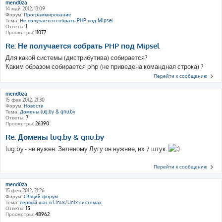
mend0za
14 май 2012, 13:09
Форум:
Программирование
Тема:
Не получается собрать PHP под Mipsel
Ответы:
1
Просмотры:
11077
Re: Не получается собрать PHP под Mipsel
Для какой системы (дистрибутива) собирается?
Каким образом собирается php (не приведена командная строка) ?
Перейти к сообщению
mend0za
15 фев 2012, 21:30
Форум:
Новости
Тема:
Домены lug.by & gnu.by
Ответы:
7
Просмотры:
26390
Re: Домены lug.by & gnu.by
lug.by - не нужен. Зеленому Лугу он нужнее, их 7 штук.
Перейти к сообщению
mend0za
15 фев 2012, 21:26
Форум:
Общий форум
Тема:
первый шаг в Linux/Unix системах
Ответы:
15
Просмотры:
48962