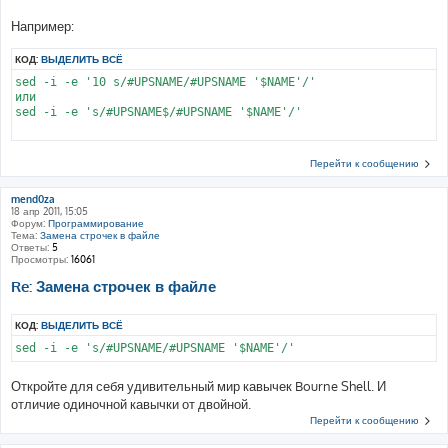
Например:
КОД:
ВЫДЕЛИТЬ ВСЁ
sed -i -e '10 s/#UPSNAME/#UPSNAME '$NAME'/'

или

sed -i -e 's/#UPSNAME$/#UPSNAME '$NAME'/'

Перейти к сообщению
mend0za
18 апр 2011, 15:05
Форум:
Программирование
Тема:
Замена строчек в файле
Ответы:
5
Просмотры:
16061
Re: Замена строчек в файле
КОД:
ВЫДЕЛИТЬ ВСЁ
Откройте для себя удивительный мир кавычек Bourne Shell. И
отличие одиночной кавычки от двойной.
Перейти к сообщению