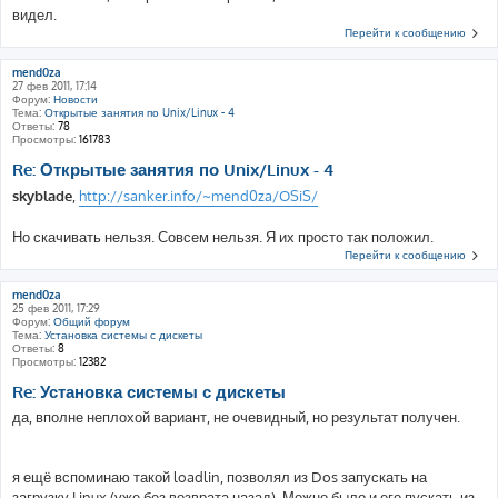
видел.
Перейти к сообщению
mend0za
27 фев 2011, 17:14
Форум:
Новости
Тема:
Открытые занятия по Unix/Linux - 4
Ответы:
78
Просмотры:
161783
Re: Открытые занятия по Unix/Linux - 4
skyblade
,
http://sanker.info/~mend0za/OSiS/
Но скачивать нельзя. Совсем нельзя. Я их просто так положил.
Перейти к сообщению
mend0za
25 фев 2011, 17:29
Форум:
Общий форум
Тема:
Установка системы с дискеты
Ответы:
8
Просмотры:
12382
Re: Установка системы с дискеты
да, вполне неплохой вариант, не очевидный, но результат получен.
я ещё вспоминаю такой loadlin, позволял из Dos запускать на
загрузку Linux (уже без возврата назад). Можно было и его пускать из