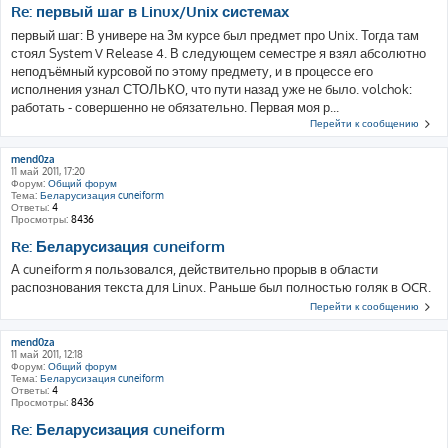
Re: первый шаг в Linux/Unix системах
первый шаг: В универе на 3м курсе был предмет про Unix. Тогда там
стоял System V Release 4. В следующем семестре я взял абсолютно
неподъёмный курсовой по этому предмету, и в процессе его
исполнения узнал СТОЛЬКО, что пути назад уже не было. volchok:
работать - совершенно не обязательно. Первая моя р...
Перейти к сообщению
mend0za
11 май 2011, 17:20
Форум:
Общий форум
Тема:
Беларусизация cuneiform
Ответы:
4
Просмотры:
8436
Re: Беларусизация cuneiform
А cuneiform я пользовался, действительно прорыв в области
распознования текста для Linux. Раньше был полностью голяк в OCR.
Перейти к сообщению
mend0za
11 май 2011, 12:18
Форум:
Общий форум
Тема:
Беларусизация cuneiform
Ответы:
4
Просмотры:
8436
Re: Беларусизация cuneiform