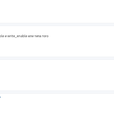
le и write_enable или типа того
?