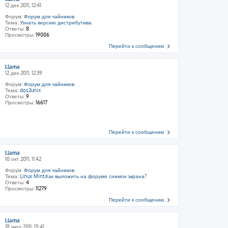
12 дек 2011, 12:41
Форум:
Форум для чайников
Тема:
Узнать версию дистрибутива
Ответы:
8
Просмотры:
19006
Перейти к сообщению
Llama
12 дек 2011, 12:39
Форум:
Форум для чайников
Тема:
dos2unix
Ответы:
9
Просмотры:
16617
Перейти к сообщению
Llama
10 окт 2011, 11:42
Форум:
Форум для чайников
Тема:
Linux Mint.Как выложить на форуме снимок экрана?
Ответы:
4
Просмотры:
11279
Перейти к сообщению
Llama
18 июл 2011, 15:41