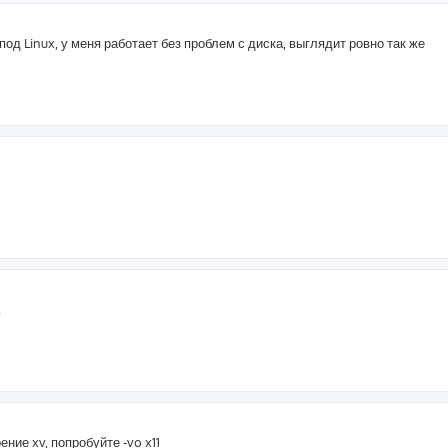
д Linux, у меня работает без проблем с диска, выглядит ровно так же
.
ние xv, попробуйте -vo x11