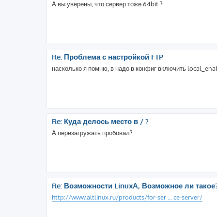
А вы уверены, что сервер тоже 64bit ?
Re: Проблема с настройкой FTP
насколько я помню, в надо в конфиг включить local_enab
Re: Куда делось место в / ?
А перезагружать пробовал?
Re: Возможности LinuxА, Возможное ли такое
http://www.altlinux.ru/products/for-ser ... ce-server/