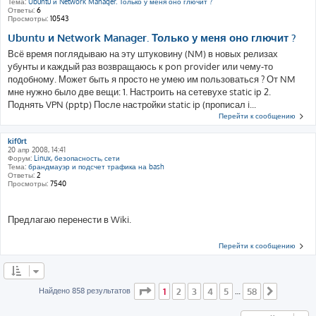
Тема:
Ubuntu и Network Manager. Только у меня оно глючит ?
Ответы:
6
Просмотры:
10543
Ubuntu и Network Manager. Только у меня оно глючит ?
Всё время поглядываю на эту штуковину (NM) в новых релизах
убунты и каждый раз возвращаюсь к pon provider или чему-то
подобному. Может быть я просто не умею им пользоваться ? От NM
мне нужно было две вещи: 1. Настроить на сетевухе static ip 2.
Поднять VPN (pptp) После настройки static ip (прописал i...
Перейти к сообщению
kif0rt
20 апр 2008, 14:41
Форум:
Linux, безопасность, сети
Тема:
брандмауэр и подсчет трафика на bash
Ответы:
2
Просмотры:
7540
Предлагаю перенести в Wiki.
Перейти к сообщению
Страница
1
из
58
Найдено 858 результатов
1
2
3
4
5
58
…
След.