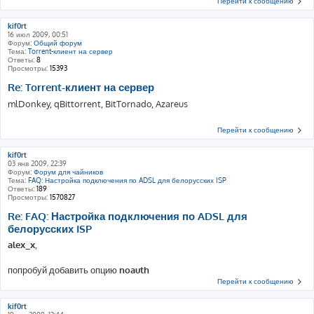
Перейти к сообщению
kif0rt
16 июл 2009, 00:51
Форум:
Общий форум
Тема:
Torrent-клиент на сервер
Ответы:
8
Просмотры:
15393
Re: Torrent-клиент на сервер
mlDonkey, qBittorrent, BitTornado, Azareus
Перейти к сообщению
kif0rt
03 янв 2009, 22:39
Форум:
Форум для чайников
Тема:
FAQ: Настройка подключения по ADSL для белорусских ISP
Ответы:
189
Просмотры:
1570827
Re: FAQ: Настройка подключения по ADSL для
белорусских ISP
alex_x
,
попробуй добавить опцию
noauth
Перейти к сообщению
kif0rt