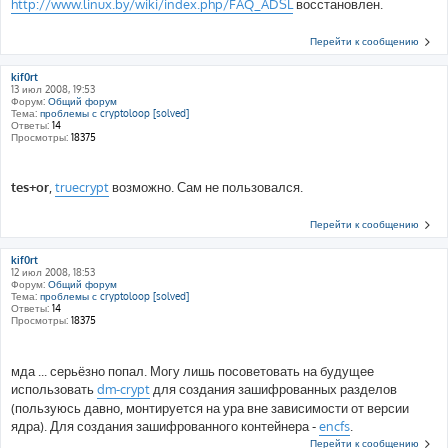
http://www.linux.by/wiki/index.php/FAQ_ADSL
восстановлен.
Перейти к сообщению
kif0rt
13 июл 2008, 19:53
Форум:
Общий форум
Тема:
проблемы с cryptoloop [solved]
Ответы:
14
Просмотры:
18375
tes+or
,
truecrypt
возможно. Сам не пользовался.
Перейти к сообщению
kif0rt
12 июл 2008, 18:53
Форум:
Общий форум
Тема:
проблемы с cryptoloop [solved]
Ответы:
14
Просмотры:
18375
мда ... серьёзно попал. Могу лишь посоветовать на будущее
использовать
dm-crypt
для создания зашифрованных разделов
(пользуюсь давно, монтируется на ура вне зависимости от версии
ядра). Для создания зашифрованного контейнера -
encfs
.
Перейти к сообщению