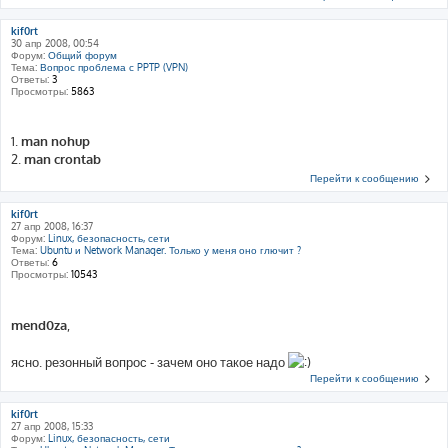
kif0rt
30 апр 2008, 00:54
Форум:
Общий форум
Тема:
Вопрос проблема с PPTP (VPN)
Ответы:
3
Просмотры:
5863
1.
man nohup
2.
man crontab
Перейти к сообщению
kif0rt
27 апр 2008, 16:37
Форум:
Linux, безопасность, сети
Тема:
Ubuntu и Network Manager. Только у меня оно глючит ?
Ответы:
6
Просмотры:
10543
mend0za
,
ясно. резонный вопрос - зачем оно такое надо
Перейти к сообщению
kif0rt
27 апр 2008, 15:33
Форум:
Linux, безопасность, сети