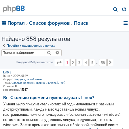
П
о
Портал
Список форумов
Поиск
и
с
Найдено 858 результатов
к
Перейти к расширенному поиску
Поиск
Расширенный поиск
Страница
1
из
58
Найдено 858 результатов
1
2
3
4
5
58
…
След.
kif0rt
16 июл 2009, 01:49
Форум:
Форум для чайников
Тема:
Сколько времени нужно изучать Linux?
Ответы:
11
Просмотры:
15367
Re: Сколько времени нужно изучать Linux?
У меня было приблизительно так: 1-й год - мучаешься с разными
дистрибутивами. Каждый месяц ставишь новый линукс,
настраиваешь, немного пользуешься (основная система - windows),
потом что-то ломается, удаляешь линукс, радуешься, что есть
windows. За это время кое-как привык к *nix'овой файловой систе...