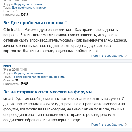
19 окт 2008, 13:44
Форум:
Форум для чайников
Тема:
Две проблемы с инетом
Ответы:
7
Просмотры:
10815
Re: Две проблемы с инетом !!!
Criminalist , Рекомендую ознакомиться : Как правильно задавать
вопросы . Чтобы вам смогли помочь нужно написать, что у вас за
сетевые карты (производитель/модель), как вы меняете MAC-адреса,
зачем, как вы пытаетесь поднять сеть сразу на двух сетевых
карточках. Листинги конфигурационных файлов и лог...
Перейти к сообщению
kif0rt
19 окт 2008, 13:08
Форум:
Форум для чайников
Тема:
не отправляются мессаги на форумы
Ответы:
10
Просмотры:
13903
Re: не отправляются мессаги на форумы
smart , Удалил сообщение я, т.к. поток сознания осилить не сумел. И
до сих пор не понимаю о чём идёт речь. не отправляются мессаги на
форумы, возможно на PHP которые, не знаю Как на мозилле, так и на
опере, одинаково. Типа невозможно отправить posting.php или
соединение сброшено или проверьте соеди...
Перейти к сообщению