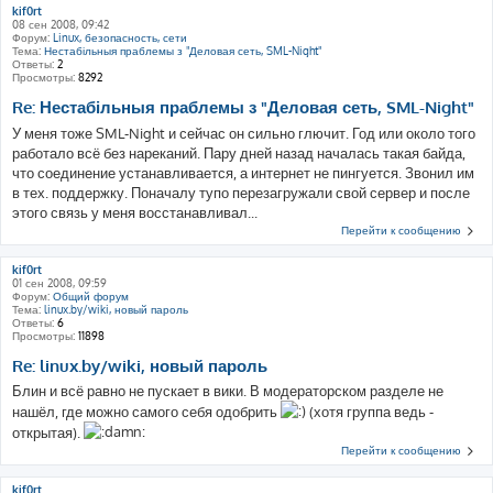
kif0rt
08 сен 2008, 09:42
Форум:
Linux, безопасность, сети
Тема:
Нестабільныя праблемы з "Деловая сеть, SML-Night"
Ответы:
2
Просмотры:
8292
Re: Нестабільныя праблемы з "Деловая сеть, SML-Night"
У меня тоже SML-Night и сейчас он сильно глючит. Год или около того
работало всё без нареканий. Пару дней назад началась такая байда,
что соединение устанавливается, а интернет не пингуется. Звонил им
в тех. поддержку. Поначалу тупо перезагружали свой сервер и после
этого связь у меня восстанавливал...
Перейти к сообщению
kif0rt
01 сен 2008, 09:59
Форум:
Общий форум
Тема:
linux.by/wiki, новый пароль
Ответы:
6
Просмотры:
11898
Re: linux.by/wiki, новый пароль
Блин и всё равно не пускает в вики. В модераторском разделе не
нашёл, где можно самого себя одобрить
(хотя группа ведь -
открытая).
Перейти к сообщению
kif0rt