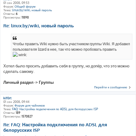
01 сен 2008, 09:53
Форум:
Общий форум
Тема:
linux.by/wiki, новый пароль
Ответы:
6
Просмотры:
11898
Re: linux.by/wiki, новый пароль
Чтобы править Wiki нужно быть участником группы Wiki. Я добавил
пользователя lizard в нее, так что можно пробовать править
Хотел было просить добавить себя в группу, но допёр, что это можно
сделать самому.
Личный раздел -> Группы
Перейти к сообщению
kif0rt
01 сен 2008, 09:44
Форум:
Форум для чайников
Тема:
FAQ: Настройка подключения по ADSL для белорусских ISP
Ответы:
189
Просмотры:
1570827
Re: FAQ: Настройка подключения по ADSL для
белорусских ISP