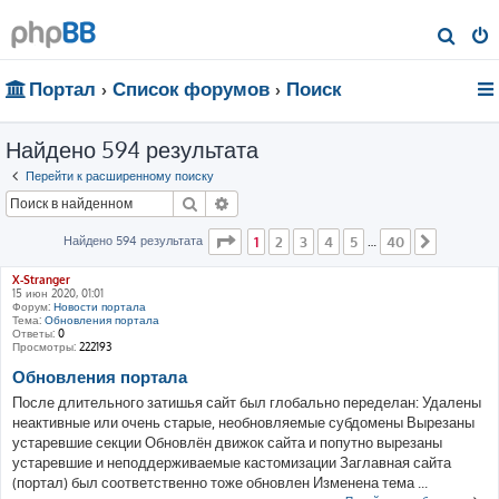
П
о
Портал
Список форумов
Поиск
и
с
Найдено 594 результата
к
Перейти к расширенному поиску
Поиск
Расширенный поиск
Страница
1
из
40
Найдено 594 результата
1
2
3
4
5
40
…
След.
X-Stranger
15 июн 2020, 01:01
Форум:
Новости портала
Тема:
Обновления портала
Ответы:
0
Просмотры:
222193
Обновления портала
После длительного затишья сайт был глобально переделан: Удалены
неактивные или очень старые, необновляемые субдомены Вырезаны
устаревшие секции Обновлён движок сайта и попутно вырезаны
устаревшие и неподдерживаемые кастомизации Заглавная сайта
(портал) был соответственно тоже обновлен Изменена тема ...