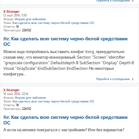
Перейти к сообщению
X-Stranger
12 май 2016, 11:18
Форум:
Форум для чайников
Тема:
Как сделать всю систему черно-белой средствами ОС
Ответы:
16
Просмотры:
226132
Re: Как сделать всю систему черно-белой средствами
ОС
Можно еще попробовать выставить конфиг Xorg, принудительно
сказав ему, что монитор монохромный: Section "Screen" Identifier
"greyscale configuration" Defaultdepth 8 SubSection "Display" Depth 8
Visual "GrayScale" EndSubSection EndSection Не некоторых
конфигура...
Перейти к сообщению
X-Stranger
10 май 2016, 22:16
Форум:
Форум для чайников
Тема:
Как сделать всю систему черно-белой средствами ОС
Ответы:
16
Просмотры:
226132
Re: Как сделать всю систему черно-белой средствами
ОС
А если на монике поиграться с настройками? Или без вариантов?