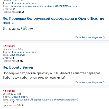
Форум:
Форум для чайников
Тема:
Проверка белорусской орфографии в Openoffice: где взять?
Ответы:
24
Просмотры:
88806
Re: Проверка белорусской орфографии в Openoffice: где
взять?
Вялiкi дзякуй
Перейти к сообщению
X-Stranger
02 июл 2013, 15:59
Форум:
Форум для чайников
Тема:
Ubuntu Server
Ответы:
3
Просмотры:
16532
Re: Ubuntu Server
Последние лет десять практикую RHEL-based в качестве серверов.
Тьфу-тьфу-тьфу - опыт только позитивный.
Перейти к сообщению
X-Stranger
09 окт 2012, 11:46
Форум:
Общий форум
Тема:
Есть ли смысл в LPI сертфикации в Белорусских реалиях?
Ответы:
5
Просмотры:
20494