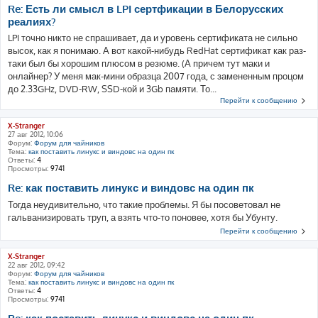
Re: Есть ли смысл в LPI сертфикации в Белорусских
реалиях?
LPI точно никто не спрашивает, да и уровень сертификата не сильно
высок, как я понимаю. А вот какой-нибудь RedHat сертификат как раз-
таки был бы хорошим плюсом в резюме. (А причем тут маки и
онлайнер? У меня мак-мини образца 2007 года, с замененным процом
до 2.33GHz, DVD-RW, SSD-кой и 3Gb памяти. То...
Перейти к сообщению
X-Stranger
27 авг 2012, 10:06
Форум:
Форум для чайников
Тема:
как поставить линукс и виндовс на один пк
Ответы:
4
Просмотры:
9741
Re: как поставить линукс и виндовс на один пк
Тогда неудивительно, что такие проблемы. Я бы посоветовал не
гальванизировать труп, а взять что-то поновее, хотя бы Убунту.
Перейти к сообщению
X-Stranger
22 авг 2012, 09:42
Форум:
Форум для чайников
Тема:
как поставить линукс и виндовс на один пк
Ответы:
4
Просмотры:
9741