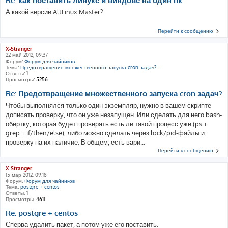
Re: как поставить линукс и виндовс на один пк
А какой версии AltLinux Master?
Перейти к сообщению
X-Stranger
22 май 2012, 09:37
Форум:
Форум для чайников
Тема:
Предотвращение множественного запуска cron задач?
Ответы:
1
Просмотры:
5256
Re: Предотвращение множественного запуска cron задач?
Чтобы выполнялся только один экземпляр, нужно в вашем скрипте
дописать проверку, что он уже незапущен. Или сделать для него bash-
обёртку, которая будет проверять есть ли такой процесс уже (ps +
grep + if/then/else), либо можно сделать через lock/pid-файлы и
проверку на их наличие. В общем, есть вари...
Перейти к сообщению
X-Stranger
15 мар 2012, 09:18
Форум:
Форум для чайников
Тема:
postgre + centos
Ответы:
1
Просмотры:
4611
Re: postgre + centos
Сперва удалить пакет, а потом уже его поставить.