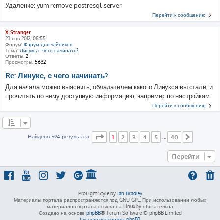
Удаление: yum remove postresql-server
Перейти к сообщению
X-Stranger
23 янв 2012, 08:55
Форум:
Форум для чайников
Тема:
Линукс, с чего начинать?
Ответы:
2
Просмотры:
5632
Re: Линукс, с чего начинать?
Для начала можно выяснить, обладателем какого Линукса вы стали, и
прочитать по нему доступную информацию, например по настройкам.
Перейти к сообщению
Страница
1
из
40
Найдено 594 результата
1
2
3
4
5
40
…
След.
Перейти
ProLight Style by
Ian Bradley
Материалы портала распространяются под GNU GPL. При использовании любых
материалов портала ссылка на Linux.by обязательна
Создано на основе
phpBB
® Forum Software © phpBB Limited
Русская поддержка phpBB