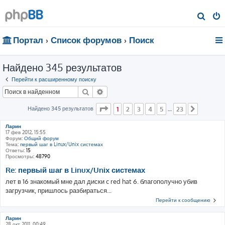
П
о
Портал
Список форумов
Поиск
и
с
Найдено 345 результатов
к
Перейти к расширенному поиску
Поиск
Расширенный поиск
Страница
1
из
23
Найдено 345 результатов
1
2
3
4
5
23
…
След.
Ларин
17 фев 2012, 15:55
Форум:
Общий форум
Тема:
первый шаг в Linux/Unix системах
Ответы:
15
Просмотры:
48790
Re: первый шаг в Linux/Unix системах
лет в 16 знакомый мне дал диски c red hat 6. благополучно убив
загрузчик, пришлось разбираться...
Перейти к сообщению
Ларин
28 окт 2011, 00:49