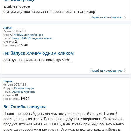
iptables+queue
статистику можно рисовать через netams, например.
Перейти к сообщению
Ларин
27 мар 2011, 22:21
Форум:
Форум для чайников
Тема:
Запуск XAMPP одним кликом
Ответы:
2
Просмотры:
6540
Re: Запуск XAMPP одним кликом
вам нужно почитать про команду sudo.
Перейти к сообщению
Ларин
06 мар 2011, 11:53
Форум:
Общий форум
Тема:
Ошибка линукса
Ответы:
18
Просмотры:
39994
Re: Ошибка линукса
Ларин , не первый день линукс вижу, и не первый линукс. Виндой
вообще не увлекаюсь. Тут вопрос в другом совершенно. Я скачиваю
продукт, чтобы в нём РАБОТАТЬ, а не искать причину, почему у него
раскладки своей жизнью живут. Это можно делать, когда-нибудь в