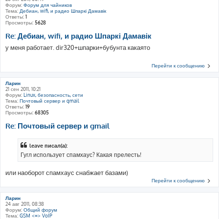
Форум:
Форум для чайников
Тема:
Дебиан, wifi, и радио Шпаркі Дамавік
Ответы:
1
Просмотры:
5628
Re: Дебиан, wifi, и радио Шпаркі Дамавік
у меня работает. dir320+шпарки+бубунта какаято
Перейти к сообщению
Ларин
21 сен 2011, 10:21
Форум:
Linux, безопасность, сети
Тема:
Почтовый сервер и gmail
Ответы:
19
Просмотры:
68305
Re: Почтовый сервер и gmail
leave писал(а):
Гугл использует спамхаус? Какая прелесть!
или наоборот спамхаус снабжает базами)
Перейти к сообщению
Ларин
24 авг 2011, 08:38
Форум:
Общий форум
Тема:
GSM <=> VoIP