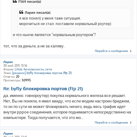
F564 писал(а):
Ларин писал(а):
я все понял) у меня таже ситуация.
морочиться не стал. поставили нормальный роутер)
и что нынче является "нормальным роутером"?
тот, что за деньги, а не за халяву.
Перейти к сообщению
Ларин
30 май 2011, 15:16
Форум:
Linux, безопасность, сети
Тема:
[решено] byfly блокировка портов (ftp 21)
Ответы:
20
Просмотры:
50995
Re: byfly блокировка портов (ftp 21)
да. именно. говнороутер) покупка нормального железа все решает.
Нет, Вы не поняли, я имел ввиду, что если модем настроен бриджем,
то он по сути не может блокировать ничего, ведь весь трафик идет
внутри pppoe соединения, которое поднимается непосредственно на
компьютере. Тогда получается, что это мо...
Перейти к сообщению
Ларин