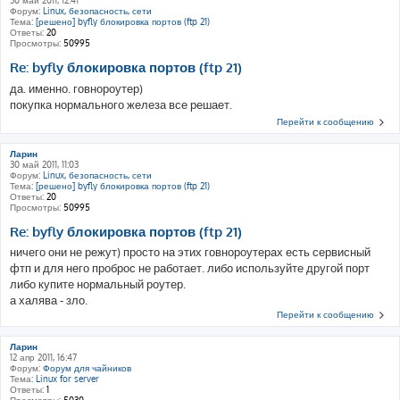
30 май 2011, 12:41
Форум:
Linux, безопасность, сети
Тема:
[решено] byfly блокировка портов (ftp 21)
Ответы:
20
Просмотры:
50995
Re: byfly блокировка портов (ftp 21)
да. именно. говнороутер)
покупка нормального железа все решает.
Перейти к сообщению
Ларин
30 май 2011, 11:03
Форум:
Linux, безопасность, сети
Тема:
[решено] byfly блокировка портов (ftp 21)
Ответы:
20
Просмотры:
50995
Re: byfly блокировка портов (ftp 21)
ничего они не режут) просто на этих говнороутерах есть сервисный
фтп и для него проброс не работает. либо используйте другой порт
либо купите нормальный роутер.
а халява - зло.
Перейти к сообщению
Ларин
12 апр 2011, 16:47
Форум:
Форум для чайников
Тема:
Linux for server
Ответы:
1