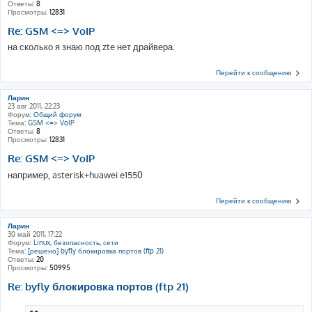
Ответы:
8
Просмотры:
12831
Re: GSM <=> VoIP
на сколько я знаю под zte нет драйвера.
Перейти к сообщению
Ларин
23 авг 2011, 22:23
Форум:
Общий форум
Тема:
GSM <=> VoIP
Ответы:
8
Просмотры:
12831
Re: GSM <=> VoIP
например, asterisk+huawei e1550
Перейти к сообщению
Ларин
30 май 2011, 17:22
Форум:
Linux, безопасность, сети
Тема:
[решено] byfly блокировка портов (ftp 21)
Ответы:
20
Просмотры:
50995
Re: byfly блокировка портов (ftp 21)