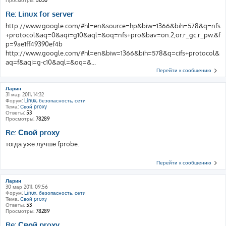
Просмотры:
5030
Re: Linux for server
http://www.google.com/#hl=en&source=hp&biw=1366&bih=578&q=nfs
+protocol&aq=0&aqi=g10&aql=&oq=nfs+pro&bav=on.2,or.r_gc.r_pw.&f
p=9ae1ff49390ef4b
http://www.google.com/#hl=en&biw=1366&bih=578&q=cifs+protocol&
aq=f&aqi=g-c10&aql=&oq=&...
Перейти к сообщению
Ларин
31 мар 2011, 14:32
Форум:
Linux, безопасность, сети
Тема:
Свой proxy
Ответы:
53
Просмотры:
78289
Re: Свой proxy
тогда уже лучше fprobe.
Перейти к сообщению
Ларин
30 мар 2011, 09:56
Форум:
Linux, безопасность, сети
Тема:
Свой proxy
Ответы:
53
Просмотры:
78289
Re: Свой proxy