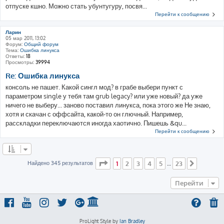
отпуске кшно. Можно стать убунтугуру, посвя...
Перейти к сообщению
Ларин
05 мар 2011, 13:02
Форум:
Общий форум
Тема:
Ошибка линукса
Ответы:
18
Просмотры:
39994
Re: Ошибка линукса
консоль не пашет. Какой сингл мод? в грабе выбери пункт с
параметром single у тебя там grub legacy? или уже новый? да уже
ничего не выберу... заново поставил линукса, пока этого же Не знаю,
хотя и скачан с оффсайта, какой-то он глючный. Например,
расскладки переключаются иногда хаотично. Пишешь &qu...
Перейти к сообщению
Страница
1
из
23
Найдено 345 результатов
1
2
3
4
5
23
…
След.
Перейти
ProLight Style by
Ian Bradley