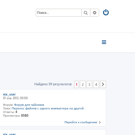
Поиск
Расширенный пои
Найдено 59 результатов
1
2
3
4
След.
nix_user
01 апр 2012, 00:00
Форум:
Форум для чайников
Тема:
Перенос файлов с одного компьютера на другой .
Ответы:
4
Просмотры:
8580
Перейти к сообщению
nix_user