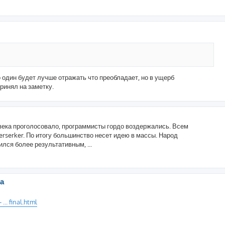
то один будет лучше отражать что преобладает, но в ущерб
ринял на заметку.
ловека проголосовало, программисты гордо воздержались. Всем
rserker. По итогу большинство несет идею в массы. Народ
лся более результативным, ...
ра
.. final.html