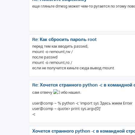
еще гляньте dmesg может чем-то ругается по этому пово
Re: Как сбросить пароль root
перед тем как вводить passwd,
mount -o remount,rw /
после passwd
mount -o remount,ro /
если не получится киньте сюда вывод mount
Re: Хочется странного python -c в командной 
сам отвечу
ибо нашел.
user@comp ~ % python -c 'import sys Здесь жмем Enter
user@comp ~ quote> print sys.argv[0]'
-c
Хочется странного python -c в командной стр