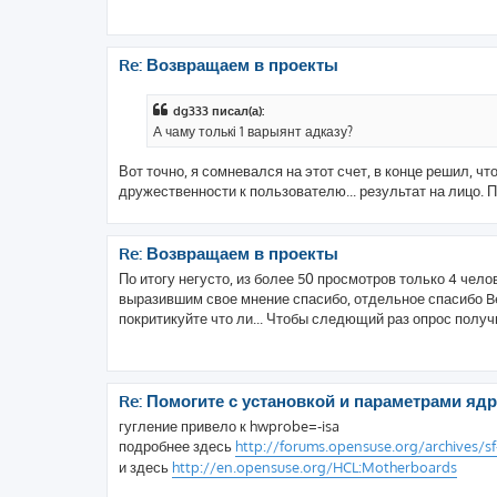
Re: Возвращаем в проекты
dg333 писал(а):
А чаму толькі 1 варыянт адказу?
Вот точно, я сомневался на этот счет, в конце решил, ч
дружественности к пользователю... результат на лицо. П
Re: Возвращаем в проекты
По итогу негусто, из более 50 просмотров только 4 че
выразившим свое мнение спасибо, отдельное спасибо Be
покритикуйте что ли... Чтобы следющий раз опрос получи
Re: Помогите с установкой и параметрами яд
гугление привело к hwprobe=-isa
подробнее здесь
http://forums.opensuse.org/archives/sf- .
и здесь
http://en.opensuse.org/HCL:Motherboards