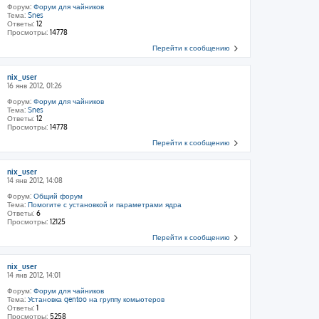
Форум:
Форум для чайников
Тема:
Snes
Ответы:
12
Просмотры:
14778
Перейти к сообщению
nix_user
16 янв 2012, 01:26
Форум:
Форум для чайников
Тема:
Snes
Ответы:
12
Просмотры:
14778
Перейти к сообщению
nix_user
14 янв 2012, 14:08
Форум:
Общий форум
Тема:
Помогите с установкой и параметрами ядра
Ответы:
6
Просмотры:
12125
Перейти к сообщению
nix_user
14 янв 2012, 14:01
Форум:
Форум для чайников
Тема:
Установка gentoo на группу комьютеров
Ответы:
1
Просмотры:
5258