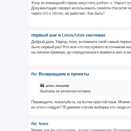
Хочу из командной строки запустить python -c 'import sys\
Документация говорит использовать newline character м
через ctrl-v +Enter, не работает. Как быть?
первый шаг в Linux/Unix системах
Добрый день. Народ, плиз, вспомните свой самый первый 
было первый раз? Кто или что послужило источником и
на личном примере, до определенного момента жил в мир
Re: Возвращаем в проекты
anton писал(а):
Выборка не репрезентативна.
Переведите, пожалуйста, на более простой язык. Можно
из этого следует? В данном случае выборка это люди о
Re: Snes
Мммм, как бы это сказать, да пост нормально. Остально