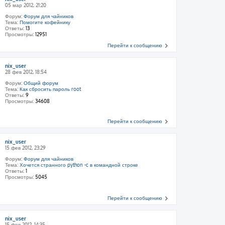
05 мар 2012, 21:20
Форум:
Форум для чайников
Тема:
Помогите кофейнику
Ответы:
13
Просмотры:
12951
Перейти к сообщению
nix_user
28 фев 2012, 18:54
Форум:
Общий форум
Тема:
Как сбросить пароль root
Ответы:
9
Просмотры:
34608
Перейти к сообщению
nix_user
15 фев 2012, 23:29
Форум:
Форум для чайников
Тема:
Хочется странного python -c в командной строке
Ответы:
1
Просмотры:
5045
Перейти к сообщению
nix_user
15 фев 2012, 14:35