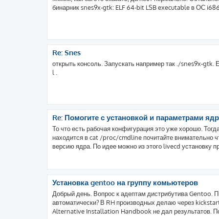
бинарник snes9x-gtk: ELF 64-bit LSB executable в ОС i6
Re: Snes
открыть консоль. Запускать например так ./snes9x-gtk. 
l .
Re: Помогите с установкой и параметрами яд
То что есть рабочая конфигурация это уже хорошо. Тогд
находится в cat /proc/cmdline почитайте внимательно ч
версию ядра. По идее можно из этого livecd установку про
Установка gentoo на группу комьютеров
Добрый день. Вопрос к адептам дистрибутива Gentoo. П
автоматически? В RH производных делаю через kickstart
Alternative Installation Handbook не дал результатов. По