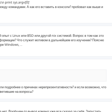
n print sys.argv[0]'
ежду командами. А как его вставить в консоли? пробовал как выше и
опыт с Linux или BSD или другой nix системой. Вопрос в том как это
нформации? Что служит мотивом в дальнейшем его изучении? Поясню
е Windows, ...
 ли подробнее о причинах нерепрезентативности? и если возможно, что
тветившие на вопросы?
е нет. Вообщем-то вывод команд уже все сказал за себя. Запустить