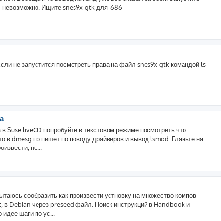
86 невозможно. Ищите snes9x-gtk для i686
Если не запустится посмотреть права на файл snes9x-gtk командой ls -
ра
а в Suse liveCD попробуйте в текстовом режиме посмотреть что
то в dmesg по пишет по поводу драйверов и вывод lsmod. Гляньте на
извести, но...
ытаюсь сообразить как произвести устновку на множество компов
, в Debian через preseed файл. Поиск инструкций в Handbook и
 идее шаги по ус...