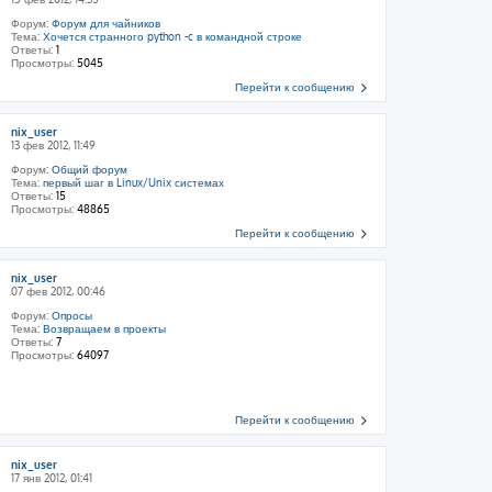
Форум:
Форум для чайников
Тема:
Хочется странного python -c в командной строке
Ответы:
1
Просмотры:
5045
Перейти к сообщению
nix_user
13 фев 2012, 11:49
Форум:
Общий форум
Тема:
первый шаг в Linux/Unix системах
Ответы:
15
Просмотры:
48865
Перейти к сообщению
nix_user
07 фев 2012, 00:46
Форум:
Опросы
Тема:
Возвращаем в проекты
Ответы:
7
Просмотры:
64097
Перейти к сообщению
nix_user
17 янв 2012, 01:41