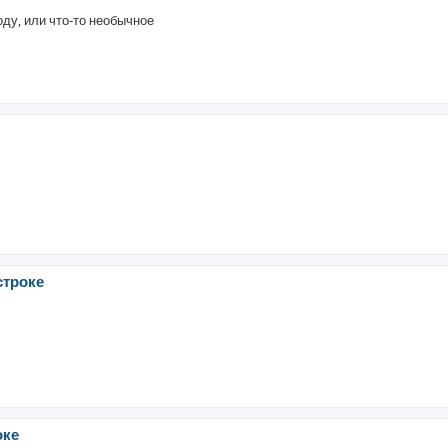
ду, или что-то необычное
строке
оке