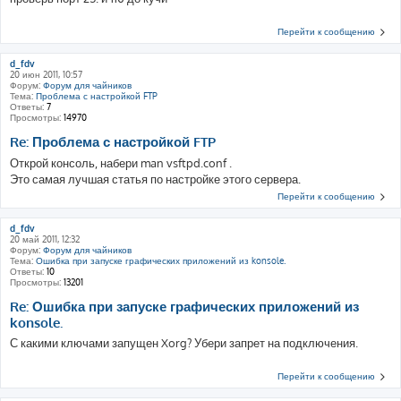
Перейти к сообщению
d_fdv
20 июн 2011, 10:57
Форум:
Форум для чайников
Тема:
Проблема с настройкой FTP
Ответы:
7
Просмотры:
14970
Re: Проблема с настройкой FTP
Открой консоль, набери man vsftpd.conf .
Это самая лучшая статья по настройке этого сервера.
Перейти к сообщению
d_fdv
20 май 2011, 12:32
Форум:
Форум для чайников
Тема:
Ошибка при запуске графических приложений из konsole.
Ответы:
10
Просмотры:
13201
Re: Ошибка при запуске графических приложений из
konsole.
С какими ключами запущен Xorg? Убери запрет на подключения.
Перейти к сообщению