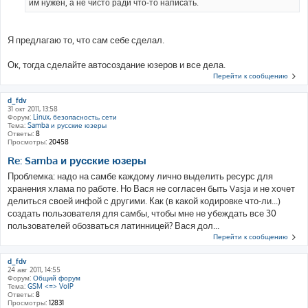
им нужен, а не чисто ради что-то написать.
Я предлагаю то, что сам себе сделал.
Ок, тогда сделайте автосоздание юзеров и все дела.
Перейти к сообщению
d_fdv
31 окт 2011, 13:58
Форум:
Linux, безопасность, сети
Тема:
Samba и русские юзеры
Ответы:
8
Просмотры:
20458
Re: Samba и русские юзеры
Проблемка: надо на самбе каждому лично выделить ресурс для
хранения хлама по работе. Но Вася не согласен быть Vasja и не хочет
делиться своей инфой с другими. Как (в какой кодировке что-ли...)
создать пользователя для самбы, чтобы мне не убеждать все 30
пользователей обозваться латинницей? Вася дол...
Перейти к сообщению
d_fdv
24 авг 2011, 14:55
Форум:
Общий форум
Тема:
GSM <=> VoIP
Ответы:
8
Просмотры:
12831