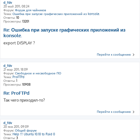
d_fdv
20 май 2011, 08:24
Форум:
Форум для чайников
Тема:
Ошибка при запуске графических приложений из konsole.
Ответы:
10
Просмотры:
13201
Re: Ошибка при запуске графических приложений из
konsole.
export DISPLAY ?
Перейти к сообщению
d_fdv
21 мар 2011, 18:09
Форум:
Свободное и несвободное ПО
Тема:
ProFTPd
Ответы:
1
Просмотры:
10908
Re: ProFTPd
Так чего приходил-то?
Перейти к сообщению
d_fdv
20 янв 2011, 09:09
Форум:
Общий форум
Тема:
Help !!! Ubuntu 10.10 to Raid 0
Ответы:
3