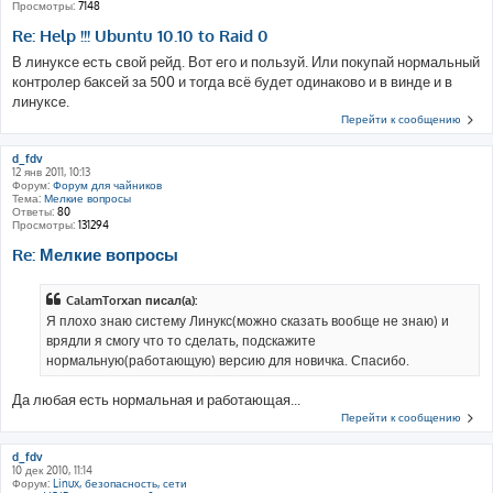
Просмотры:
7148
Re: Help !!! Ubuntu 10.10 to Raid 0
В линуксе есть свой рейд. Вот его и пользуй. Или покупай нормальный
контролер баксей за 500 и тогда всё будет одинаково и в винде и в
линуксе.
Перейти к сообщению
d_fdv
12 янв 2011, 10:13
Форум:
Форум для чайников
Тема:
Мелкие вопросы
Ответы:
80
Просмотры:
131294
Re: Мелкие вопросы
CalamTorxan писал(а):
Я плохо знаю систему Линукс(можно сказать вообще не знаю) и
врядли я смогу что то сделать, подскажите
нормальную(работающую) версию для новичка. Спасибо.
Да любая есть нормальная и работающая...
Перейти к сообщению
d_fdv
10 дек 2010, 11:14
Форум:
Linux, безопасность, сети