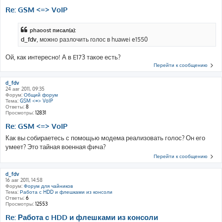
Re: GSM <=> VoIP
phaoost писал(а):
d_fdv
, можно разлочить голос в huawei e1550
Ой, как интересно! А в E173 такое есть?
Перейти к сообщению
d_fdv
24 авг 2011, 09:35
Форум:
Общий форум
Тема:
GSM <=> VoIP
Ответы:
8
Просмотры:
12831
Re: GSM <=> VoIP
Как вы собираетесь с помощью модема реализовать голос? Он его
умеет? Это тайная военная фича?
Перейти к сообщению
d_fdv
16 авг 2011, 14:58
Форум:
Форум для чайников
Тема:
Работа с HDD и флешками из консоли
Ответы:
6
Просмотры:
12553
Re: Работа с HDD и флешками из консоли