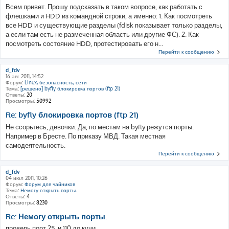
Всем привет. Прошу подсказать в таком вопросе, как работать с
флешками и HDD из командной строки, а именно: 1. Как посмотреть
все HDD и существующие разделы (fdisk показывает только разделы,
а если там есть не размеченная область или другие ФС). 2. Как
посмотреть состояние HDD, протестировать его н...
Перейти к сообщению
d_fdv
16 авг 2011, 14:52
Форум:
Linux, безопасность, сети
Тема:
[решено] byfly блокировка портов (ftp 21)
Ответы:
20
Просмотры:
50992
Re: byfly блокировка портов (ftp 21)
Не ссорьтесь, девочки. Да, по местам на byfly режутся порты.
Например в Бресте. По приказу МВД. Такая местная
самодеятельность.
Перейти к сообщению
d_fdv
04 июл 2011, 10:26
Форум:
Форум для чайников
Тема:
Немогу открыть порты.
Ответы:
4
Просмотры:
8230
Re: Немогу открыть порты.
проверь порт 25. и 110 до кучи