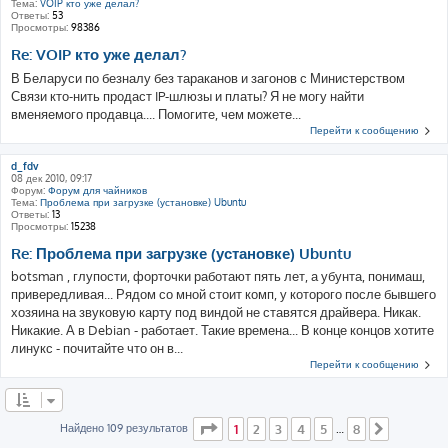
Тема:
VOIP кто уже делал?
Ответы:
53
Просмотры:
98386
Re: VOIP кто уже делал?
В Беларуси по безналу без тараканов и загонов с Министерством
Связи кто-нить продаст IP-шлюзы и платы? Я не могу найти
вменяемого продавца.... Помогите, чем можете...
Перейти к сообщению
d_fdv
08 дек 2010, 09:17
Форум:
Форум для чайников
Тема:
Проблема при загрузке (установке) Ubuntu
Ответы:
13
Просмотры:
15238
Re: Проблема при загрузке (установке) Ubuntu
botsman , глупости, форточки работают пять лет, а убунта, понимаш,
привередливая... Рядом со мной стоит комп, у которого после бывшего
хозяина на звуковую карту под виндой не ставятся драйвера. Никак.
Никакие. А в Debian - работает. Такие времена... В конце концов хотите
линукс - почитайте что он в...
Перейти к сообщению
Страница
1
из
8
Найдено 109 результатов
1
2
3
4
5
8
…
След.