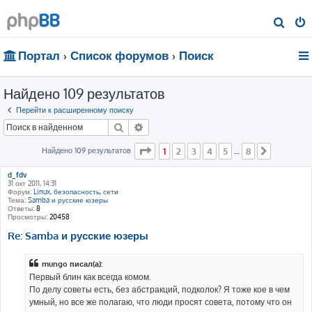
П
о
Портал
Список форумов
Поиск
и
с
Найдено 109 результатов
к
Перейти к расширенному поиску
Поиск
Расширенный поиск
Страница
1
из
8
Найдено 109 результатов
1
2
3
4
5
8
…
След.
d_fdv
31 окт 2011, 14:31
Форум:
Linux, безопасность, сети
Тема:
Samba и русские юзеры
Ответы:
8
Просмотры:
20458
Re: Samba и русские юзеры
mungo писал(а):
Первый блин как всегда комом.
По делу советы есть, без абстракций, подколок? Я тоже кое в чем
умный, но все же полагаю, что люди просят совета, потому что он