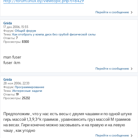
http://forum.linux.by/viewtopic.php?t=8429
Перейти к сообщению
Gnida
17 дек 2006, 15:55
Форум:
Общий форум
Тема:
Как отобрать у компа диск без грубой физической силы
Ответы:
7
Просмотры:
8300
man fuser
fuser -km
Перейти к сообщению
Gnida
28 ноя 2006, 22:33
Форум:
Программирование
Тема:
Интересные задачи
Ответы:
19
Просмотры:
25232
Предположим , что у нас есть весы с двумя чашами и по одной штуке
гирь массой 1,3,9,3^k граммов , уравновесить груз массой М граммов
на весах. Гири конечно можно засовывать и на правую и на левую
чашу , как угодно
Перейти к сообщению