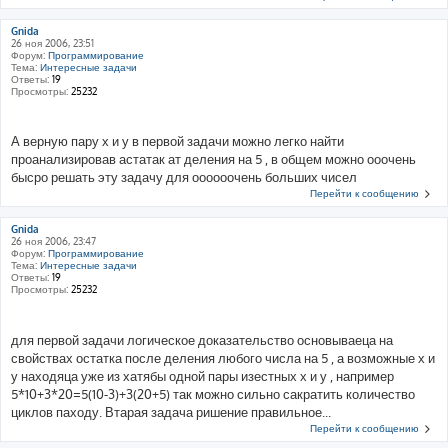
Gnida
26 ноя 2006, 23:51
Форум:
Программирование
Тема:
Интересные задачи
Ответы:
19
Просмотры:
25232
А верную пару х и у в первой задачи можно легко найти
проанализировав астатак ат деления на 5 , в общем можно ооочень
бысро решать эту задачу для оооооочень больших чисел
Перейти к сообщению
Gnida
26 ноя 2006, 23:47
Форум:
Программирование
Тема:
Интересные задачи
Ответы:
19
Просмотры:
25232
для первой задачи логическое доказательство основываеца на
свойствах остатка после деления любого числа на 5 , а возможные х и
у находяца уже из хатябы одной пары изестных х и у , например
5*10+3*20=5(10-3)+3(20+5) так можно сильно сакратить количество
циклов паходу. Втарая задача ришение правильное...
Перейти к сообщению