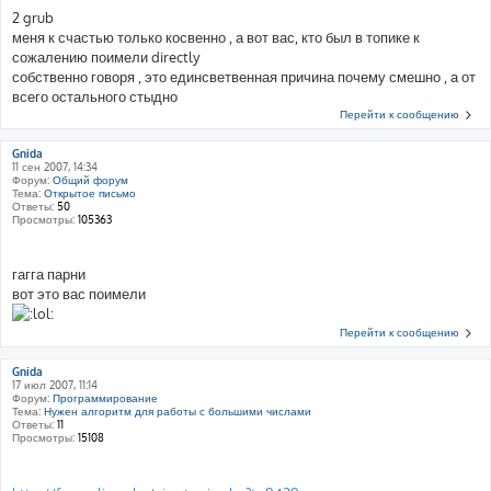
2 grub
меня к счастью только косвенно , а вот вас, кто был в топике к
сожалению поимели directly
собственно говоря , это единсветвенная причина почему смешно , а от
всего остального стыдно
Перейти к сообщению
Gnida
11 сен 2007, 14:34
Форум:
Общий форум
Тема:
Открытое письмо
Ответы:
50
Просмотры:
105363
гагга парни
вот это вас поимели
Перейти к сообщению
Gnida
17 июл 2007, 11:14
Форум:
Программирование
Тема:
Нужен алгоритм для работы с большими числами
Ответы:
11
Просмотры:
15108