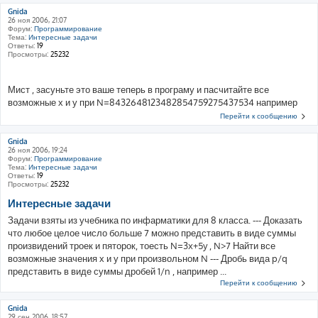
Gnida
26 ноя 2006, 21:07
Форум:
Программирование
Тема:
Интересные задачи
Ответы:
19
Просмотры:
25232
Мист , засуньте это ваше теперь в програму и пасчитайте все
возможные х и у при N=8432648123482854759275437534 например
Перейти к сообщению
Gnida
26 ноя 2006, 19:24
Форум:
Программирование
Тема:
Интересные задачи
Ответы:
19
Просмотры:
25232
Интересные задачи
Задачи взяты из учебника по инфарматики для 8 класса. --- Доказать
что любое целое число больше 7 можно представить в виде суммы
произвидений троек и пяторок, тоесть N=3x+5y , N>7 Найти все
возможные значения х и у при произвольном N --- Дробь вида p/q
представить в виде суммы дробей 1/n , например ...
Перейти к сообщению
Gnida
29 сен 2006, 18:57