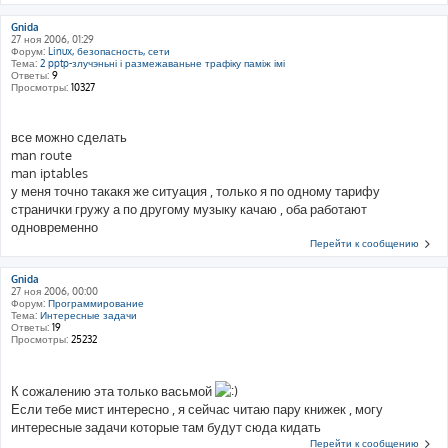
Gnida
27 ноя 2006, 01:29
Форум:
Linux, безопасность, сети
Тема:
2 pptp-злучэньні і размежаваньне трафіку паміж імі
Ответы:
9
Просмотры:
10327
все можно сделать
man route
man iptables
у меня точно такакя же ситуация , только я по одному тарифу
странички гружу а по другому музыку качаю , оба работают
одновременно
Перейти к сообщению
Gnida
27 ноя 2006, 00:00
Форум:
Программирование
Тема:
Интересные задачи
Ответы:
19
Просмотры:
25232
К сожалению эта только васьмой
Если тебе мист интересно , я сейчас читаю пару книжек , могу
интересные задачи которые там будут сюда кидать
Перейти к сообщению