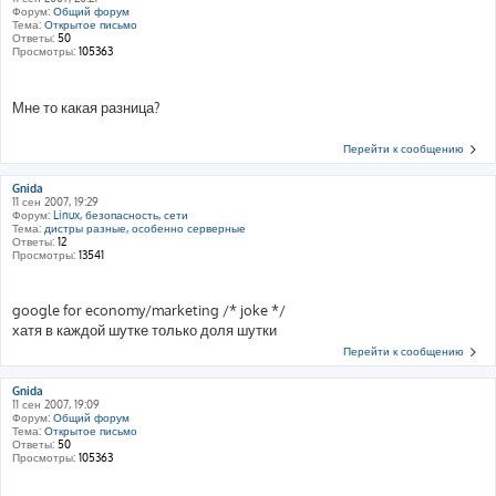
Форум:
Общий форум
Тема:
Открытое письмо
Ответы:
50
Просмотры:
105363
Мне то какая разница?
Перейти к сообщению
Gnida
11 сен 2007, 19:29
Форум:
Linux, безопасность, сети
Тема:
дистры разные, особенно серверные
Ответы:
12
Просмотры:
13541
google for economy/marketing /* joke */
хатя в каждой шутке только доля шутки
Перейти к сообщению
Gnida
11 сен 2007, 19:09
Форум:
Общий форум
Тема:
Открытое письмо
Ответы:
50
Просмотры:
105363