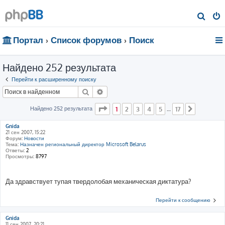
П
о
Портал
Список форумов
Поиск
и
с
Найдено 252 результата
к
Перейти к расширенному поиску
Поиск
Расширенный поиск
Страница
1
из
17
Найдено 252 результата
1
2
3
4
5
17
…
След.
Gnida
21 сен 2007, 15:22
Форум:
Новости
Тема:
Назначен региональный директор Microsoft Belarus
Ответы:
2
Просмотры:
8797
Да здравствует тупая твердолобая механическая диктатура?
Перейти к сообщению
Gnida
11 сен 2007, 20:21