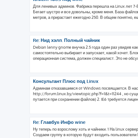
Для ленивых админов. Фабрика перешла на Linux лет 7-8
Бегает шустро и все довольны, кроме меня. База файлов
метров, а прирастает ежегодно 250. В общем понятно, ещ
Re: Нид хэлп. Полный чайник
Debian lenny gnome внучка 2.5 года один раз увидев как
самостоятельно выбирает и запускает, какой хочет. Бло
операционная система, должен специалист. Это не обсуж
Консультант Плюс под Linux
Админам отказавшимся от Windows посвящается. В нас
http://forum.linux.by/viewtopic.php?f=1&t=11244 , но с
путается при сохранении файлов) 2. IE6 требуется лиценз
Re: Главбух-Инфо wine
Ну теперь по взрослому хоть и чайники. 1 На linux сер
Создаем группу в которую будут входить пользователи