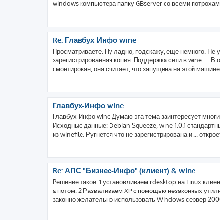
windows компьютера папку GBserver со всеми потрохами,
Re: Главбух-Инфо wine
Просматриваете. Ну ладно, подскажу, еще немного. Не у
зарегистрированная копия. Поддержка сети в wine .... В
смонтирован, она считает, что запущена на этой машине 
Главбух-Инфо wine
Главбух-Инфо wine Думаю эта тема заинтересует многих
Исходные данные: Debian Squeeze, wine-1.0.1 стандартны
из winefile. Ругнется что не зарегистрирована и ... откроетс
Re: АПС "Бизнес-Инфо" (клиент) & wine
Решение такое: 1 установливаем rdesktop на Linux клие
а потом: 2 Разваливаем XP с помощью незаконных утили
законно желательно использовать Windows сервер 2000,