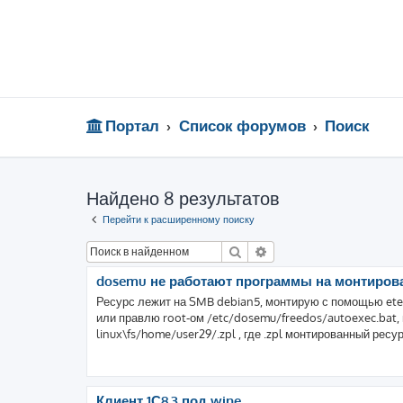
Портал
Список форумов
Поиск
Найдено 8 результатов
Перейти к расширенному поиску
Поиск
Расширенный поиск
dosemu не работают программы на монтиров
Ресурс лежит на SMB debian5, монтирую с помощью eter
или правлю root-ом /etc/dosemu/freedos/autoexec.bat, 
linux\fs/home/user29/.zpl , где .zpl монтированный ресур
Клиент 1С8.3 под wine