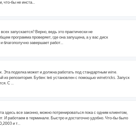
 что-бы не инста...
 всех запускается? Верно, ведь это практически не
 общем программа проверяет, где она запущена, а у вас диск
и благополучно завершает работ...
. Эта поделка может и должна работать под стандартным wine.
й из репозитория. Бубен: Ie6 установлен с помощью winetricks. Запуск
я. С ...
нта здесь все законно, можно потренироваться пока с одним клиентом,
т. И работаем в терминале. Быстро и достаточно удобно. Что-бы было
2003 и т...