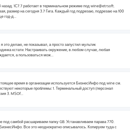
 назад. 1С7.7 работает в терминальном режиме под wine@etrsoft.
ая, размер на сегодня 3.7 Гига. Каждый год подрезаю, подрезаю на 100
е год-д...
 я это делаю, не показывал, а просто запустил мультик
ндинка кстати. Настраивать окружение, в любом случае, любая
дается, а пользоваться мож...
тоящее время в организации используется БизнесИнфо под wine см.
уществуют некоторые проблемы: 1. Терминальный доступ (персонал
ия 3. MSOf...
вере под самбой расшариваем папку GB. Устанавливаем парава 770.
 БизнесИнфо. Все это неоднократно описывалось. Копируем туда с