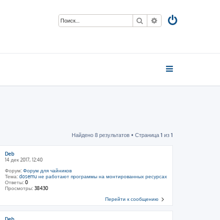
Поиск
Расширенный пои
Найдено 8 результатов • Страница
1
из
1
Deb
14 дек 2017, 12:40
Форум:
Форум для чайников
Тема:
dosemu не работают программы на монтированных ресурсах
Ответы:
0
Просмотры:
38430
Перейти к сообщению
Deb