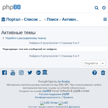
П
о
Портал
Список форумов
Поиск
Активные темы
и
с
Активные темы
к
Перейти к расширенному поиску
Найдено 0 результатов • Страница
1
из
1
Подходящих тем или сообщений не найдено.
Найдено 0 результатов • Страница
1
из
1
Перейти
ProLight Style by
Ian Bradley
Материалы портала распространяются под GNU GPL. При использовании любых
материалов портала ссылка на Linux.by обязательна
Создано на основе
phpBB
® Forum Software © phpBB Limited
Русская поддержка phpBB
Конфиденциальность
|
Правила
Хостинг предоставлен компанией
Датахата