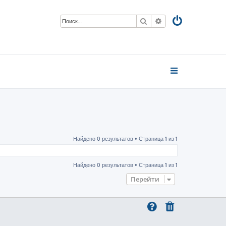
Поиск
Расширенный пои
Найдено 0 результатов • Страница
1
из
1
Найдено 0 результатов • Страница
1
из
1
Перейти