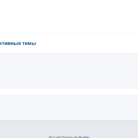
ктивные темы
ProLight Style by
Ian Bradley