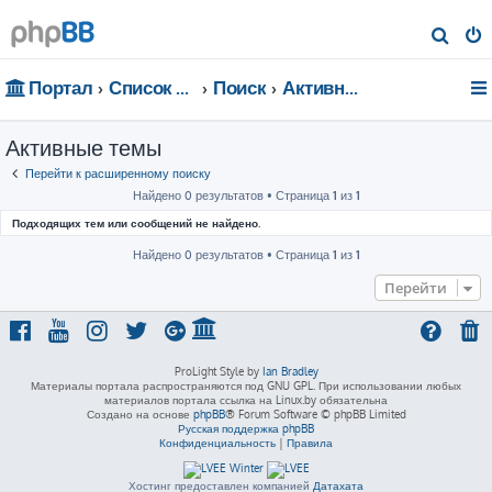
П
о
Портал
Список форумов
Поиск
Активные темы
и
с
Активные темы
к
Перейти к расширенному поиску
Найдено 0 результатов • Страница
1
из
1
Подходящих тем или сообщений не найдено.
Найдено 0 результатов • Страница
1
из
1
Перейти
ProLight Style by
Ian Bradley
Материалы портала распространяются под GNU GPL. При использовании любых
материалов портала ссылка на Linux.by обязательна
Создано на основе
phpBB
® Forum Software © phpBB Limited
Русская поддержка phpBB
Конфиденциальность
|
Правила
Хостинг предоставлен компанией
Датахата