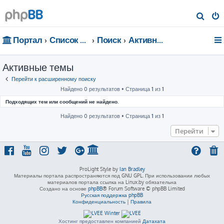
П
о
Портал
Список форумов
Поиск
Активные темы
и
с
Активные темы
к
Перейти к расширенному поиску
Найдено 0 результатов • Страница
1
из
1
Подходящих тем или сообщений не найдено.
Найдено 0 результатов • Страница
1
из
1
Перейти
ProLight Style by
Ian Bradley
Материалы портала распространяются под GNU GPL. При использовании любых
материалов портала ссылка на Linux.by обязательна
Создано на основе
phpBB
® Forum Software © phpBB Limited
Русская поддержка phpBB
Конфиденциальность
|
Правила
Хостинг предоставлен компанией
Датахата