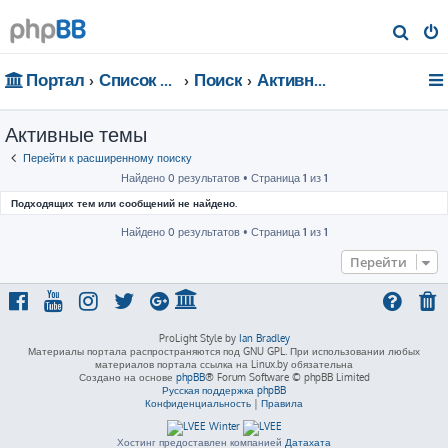
П
о
Портал
Список форумов
Поиск
Активные темы
и
с
Активные темы
к
Перейти к расширенному поиску
Найдено 0 результатов • Страница
1
из
1
Подходящих тем или сообщений не найдено.
Найдено 0 результатов • Страница
1
из
1
Перейти
ProLight Style by
Ian Bradley
Материалы портала распространяются под GNU GPL. При использовании любых
материалов портала ссылка на Linux.by обязательна
Создано на основе
phpBB
® Forum Software © phpBB Limited
Русская поддержка phpBB
Конфиденциальность
|
Правила
Хостинг предоставлен компанией
Датахата